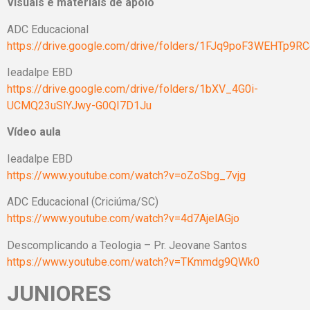
Visuais e materiais de apoio
ADC Educacional
https://drive.google.com/drive/folders/1FJq9poF3WEHTp
Ieadalpe EBD
https://drive.google.com/drive/folders/1bXV_4G0i-
UCMQ23uSlYJwy-G0QI7D1Ju
Vídeo aula
Ieadalpe EBD
https://www.youtube.com/watch?v=oZoSbg_7vjg
ADC Educacional (Criciúma/SC)
https://www.youtube.com/watch?v=4d7AjelAGjo
Descomplicando a Teologia – Pr. Jeovane Santos
https://www.youtube.com/watch?v=TKmmdg9QWk0
JUNIORES