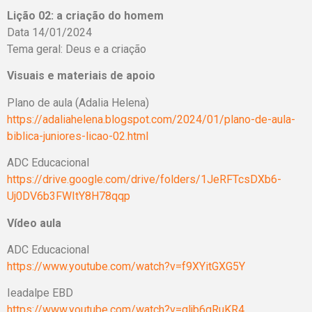
Lição 02: a criação do homem
Data 14/01/2024
Tema geral: Deus e a criação
Visuais e materiais de apoio
Plano de aula (Adalia Helena)
https://adaliahelena.blogspot.com/2024/01/plano-de-aula-
biblica-juniores-licao-02.html
ADC Educacional
https://drive.google.com/drive/folders/1JeRFTcsDXb6-
Uj0DV6b3FWItY8H78qqp
Vídeo aula
ADC Educacional
https://www.youtube.com/watch?v=f9XYitGXG5Y
Ieadalpe EBD
https://www.youtube.com/watch?v=gljb6qRuKR4