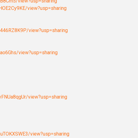
fgOB8Cm5/view?usp=sharing
gAHOE2Cy9KE/view?usp=sharing
a2446RZ8K9P/view?usp=sharing
5dao6Ghs/view?usp=sharing
-vFNUa8qgUr/view?usp=sharing
O-uTOKXSWE3/view?usp=sharing