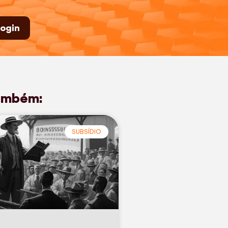
ogin
ambém:
SUBSÍDIO