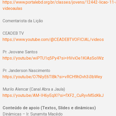
https://www.portalebd.org.br/classes/jovens/12442-licao-11-
videoaulas
Comentarista da Lição
CEADEB TV
https://www.youtube.com/@CEADEBTVOFICIAL/videos
Pr. Jeovane Santos
https://youtu.be/wiPTU1q5Py4?si=HVviOe1KIAsSoIWz
Pr. Janderson Nascimento
https://youtu.be/O7NIyE6TlBk?si=vRCH9hDvh3i3bWey
Murilo Alencar (Canal Abra a Jaula)
https://youtu.be/AM-IH6yEqXI?si=fXF2_CuRyvMSdKkJ
Conteúdo de apoio (Textos, Slides e dinâmicas)
Dinâmicas – Ir. Sunamita Macêdo