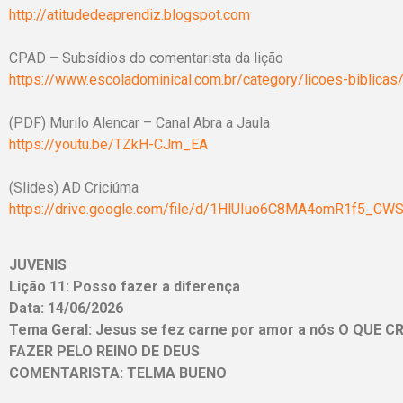
http://atitudedeaprendiz.blogspot.com
CPAD – Subsídios do comentarista da lição
https://www.escoladominical.com.br/category/licoes-biblicas
(PDF) Murilo Alencar – Canal Abra a Jaula
https://youtu.be/TZkH-CJm_EA
(Slides) AD Criciúma
https://drive.google.com/file/d/1HlUIuo6C8MA4omR1f5_CW
JUVENIS
Lição 11: Posso fazer a diferença
Data: 14/06/2026
Tema Geral: Jesus se fez carne por amor a nós O QUE
FAZER PELO REINO DE DEUS
COMENTARISTA: TELMA BUENO