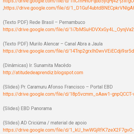
https://drive.google.com/file/d/1IiCfhHh0Ftjbb5yqHj4z-j3x
,
https://drive.google.com/file/d/1_D1Guf4ubtdBNECpkrVNl
(Texto PDF) Rede Brasil – Pernambuco
https://drive.google.com/file/d/1i7bMSuHDVXxGy4L_OynjV
(Texto PDF) Murilo Alencar – Canal Abra a Jaula
https://drive.google.com/file/d/14Tnp2grxIh0wvVEiECdji9sr
(Dinâmicas) Ir. Sunamita Macêdo
http://atitudedeaprendiz.blogspot.com
(Slides) Pr. Caramuru Afonso Francisco – Portal EBD
https://drive.google.com/file/d/18p5vcmm_oAaw1-gnpQCCT
(Slides) EBD Panorama
(Slides) AD Criciúma / material de apoio
https://drive.google.com/file/d/1_kU_hwWGjRfK7zeX2F7gv