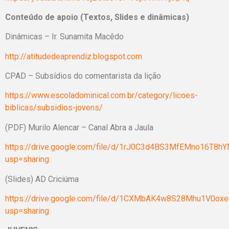
Conteúdo de apoio (Textos, Slides e dinâmicas)
Dinâmicas – Ir. Sunamita Macêdo
http://atitudedeaprendiz.blogspot.com
CPAD – Subsídios do comentarista da lição
https://www.escoladominical.com.br/category/licoes-
biblicas/subsidios-jovens/
(PDF) Murilo Alencar – Canal Abra a Jaula
https://drive.google.com/file/d/1rJ0C3d4BS3MfEMno16T8
usp=sharing
(Slides) AD Criciúma
https://drive.google.com/file/d/1CXMbAK4w8S28Mhu1V0o
usp=sharing