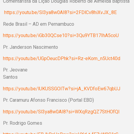
Comentarista da Lição Douglas Roberto de Almeida Baptista
https://youtu.be/Sl3ya8w0AI8?si=2FDlCv8hiXvJX_8E
Rede Brasil – AD em Pernambuco
https://youtu.be/iGb30QCse10?si=3Qu9YTB17IhA5coU
Pr. Janderson Nascimento
https://youtu.be/UGpOeucDPhk?si=Rz-eKom_n5Uct40d
Pr. Jeovane
Santos
https://youtu.be/lUKUSSGOITw?si=jA_KVDfoEw67qbUJ
Pr. Caramuru Afonso Francisco (Portal EBD)
https://youtu.be/Sl3ya8w0AI8?si=WXqRzgQZ7StHOfQl
Pr. Rodrigo Gomes