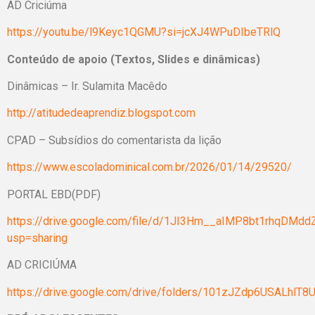
AD Criciúma
https://youtu.be/l9Keyc1QGMU?si=jcXJ4WPuDIbeTRlQ
Conteúdo de apoio (Textos, Slides e dinâmicas)
Dinâmicas – Ir. Sulamita Macêdo
http://atitudedeaprendiz.blogspot.com
CPAD – Subsídios do comentarista da lição
https://www.escoladominical.com.br/2026/01/14/29520/
PORTAL EBD(PDF)
https://drive.google.com/file/d/1JI3Hm__aIMP8bt1rhqDMdd
usp=sharing
AD CRICIÚMA
https://drive.google.com/drive/folders/101zJZdp6USALhlT