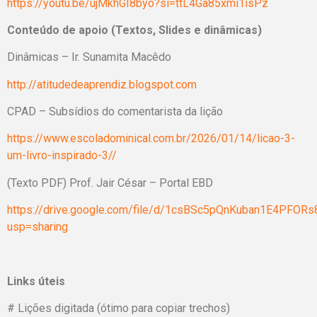
https://youtu.be/ujMkhGI8byo?si=ttL4Ga85xmi1isPz
Conteúdo de apoio (Textos, Slides e dinâmicas)
Dinâmicas – Ir. Sunamita Macêdo
http://atitudedeaprendiz.blogspot.com
CPAD – Subsídios do comentarista da lição
https://www.escoladominical.com.br/2026/01/14/licao-3-
um-livro-inspirado-3//
(Texto PDF) Prof. Jair César – Portal EBD
https://drive.google.com/file/d/1csBSc5pQnKuban1E4PFOR
usp=sharing
Links úteis
# Lições digitada (ótimo para copiar trechos)