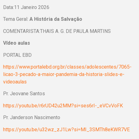
Data:11 Janeiro 2026
Tema Geral:
A História da Salvação
COMENTARISTA:THAIS A. G. DE PAULA MARTINS
Vídeo aulas
PORTAL EBD
https://www.portalebd.org.br/classes/adolescentes/7065-
licao-3-pecado-a-maior-pandemia-da-historia-slides-e-
videoaulas
Pr. Jeovane Santos
https://youtu.be/r6rUD42u2MM?si=ses6rI-_eVCvVoFK
Pr. Janderson Nascimento
https://youtu.be/u32wz_zJ1Lw?si=MI_3SMTh8eKWR7VE