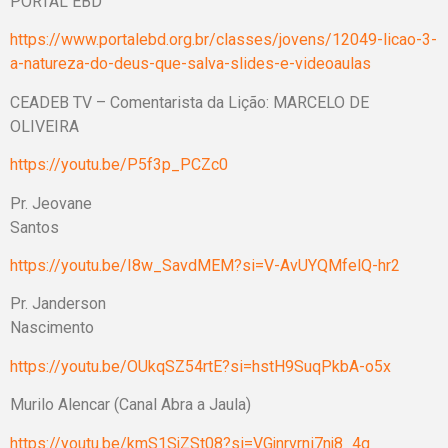
PORTAL EBD
https://www.portalebd.org.br/classes/jovens/12049-licao-3-
a-natureza-do-deus-que-salva-slides-e-videoaulas
CEADEB TV – Comentarista da Lição: MARCELO DE
OLIVEIRA
https://youtu.be/P5f3p_PCZc0
Pr. Jeovane
Santos
https://youtu.be/I8w_SavdMEM?si=V-AvUYQMfelQ-hr2
Pr. Janderson
Nascimento
https://youtu.be/OUkqSZ54rtE?si=hstH9SuqPkbA-o5x
Murilo Alencar (Canal Abra a Jaula)
https://youtu.be/kmS1SjZSt08?si=VGjnrvrni7nj8_4q