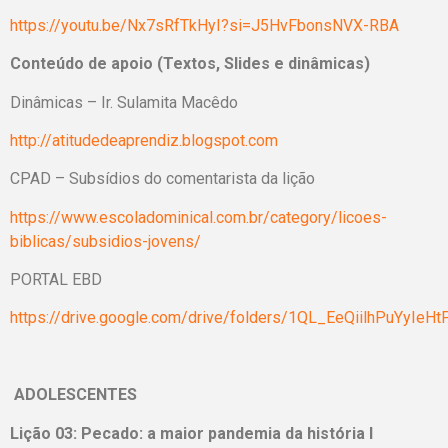
https://youtu.be/Nx7sRfTkHyI?si=J5HvFbonsNVX-RBA
Conteúdo de apoio (Textos, Slides e dinâmicas)
Dinâmicas – Ir. Sulamita Macêdo
http://atitudedeaprendiz.blogspot.com
CPAD – Subsídios do comentarista da lição
https://www.escoladominical.com.br/category/licoes-
biblicas/subsidios-jovens/
PORTAL EBD
https://drive.google.com/drive/folders/1QL_EeQiilhPuYyIe
ADOLESCENTES
Lição 03: Pecado: a maior pandemia da história I