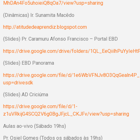
MhDAn4Fo5uhoieiQ8qOa7/view?usp=sharing
(Dinâmicas) Ir. Sunamita Macêdo
http://atitudedeaprendiz.blogspot.com
(Slides) Pr. Caramuru Afonso Francisco – Portal EBD
https://drive.google.com/drive/folders/1QL_EeQiilhPuYyIe
(Slides) EBD Panorama
https://drive.google.com/file/d/1e6WbVFNJv8O3QqGealn4
usp=drivesdk
(Slides) AD Criciúma
https://drive.google.com/file/d/1-
z1uVRkijG4SCQ2V6g0BgJFjcL_CKJFv/view?usp=sharing
Aulas ao-vivo (Sábado 19hs)
Pr. Osiel Gomes (Todos os sábados às 19hs)