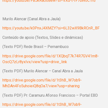
https://youtu.be/FBJkRaUoBew?si=VXd-t-fF7uW0C1rG
Murilo Alencar (Canal Abra a Jaula)
https://youtu.be/k0PnxJ4XMZY?si=6L32wX9BkRCnR_BF
Conteúdo de apoio (Textos, Slides e dinâmicas)
(Texto PDF) Rede Brasil – Pernambuco
https://drive.google.com/file/d/1XQbqT7k74R7GV41m8-
OscQ7zLr8yxIvx/view?usp=drive_link
(Texto PDF) Murilo Alencar – Canal Abra a Jaula
https://drive.google.com/file/d/1t3hB_W7ob9-
MhDAn4Fo5uhoieiQ8qOa7/view?usp=sharing
(Texto PDF) Pr. Caramuru Afonso Francisco – Portal EBD
https://drive.google.com/file/d/1t3hB_W7ob9-