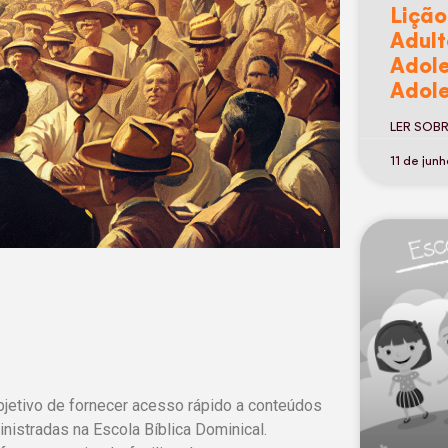
Lição
Adult
Adole
Adole
LER SOB
11 de jun
bjetivo de fornecer acesso rápido a conteúdos
nistradas na Escola Bíblica Dominical.