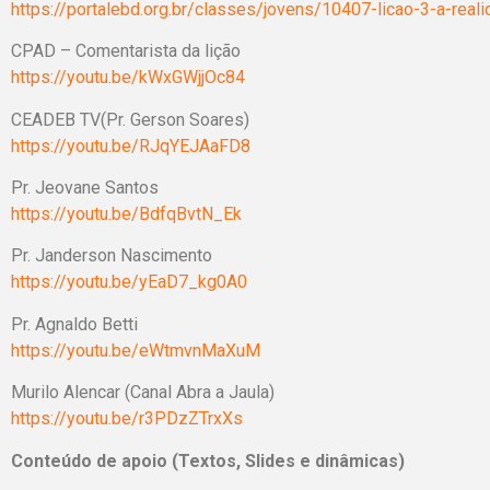
https://portalebd.org.br/classes/jovens/10407-licao-3-a-real
CPAD – Comentarista da lição
https://youtu.be/kWxGWjjOc84
CEADEB TV(Pr. Gerson Soares)
https://youtu.be/RJqYEJAaFD8
Pr. Jeovane Sant
https://youtu.be/BdfqBvtN_Ek
Pr. Janderson Nascime
https://youtu.be/yEaD7_kg0A0
Pr. Agnaldo Betti
https://youtu.be/eWtmvnMaXuM
Murilo Alencar (Canal Abra a Jaula)
https://youtu.be/r3PDzZTrxXs
Conteúdo de apoio (Textos, Slides e dinâmicas)