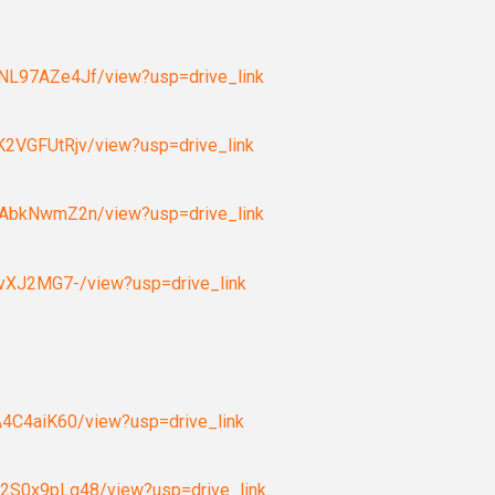
WNL97AZe4Jf/view?usp=drive_link
K2VGFUtRjv/view?usp=drive_link
MmAbkNwmZ2n/view?usp=drive_link
VvXJ2MG7-/view?usp=drive_link
A4C4aiK60/view?usp=drive_link
12S0x9pLq48/view?usp=drive_link