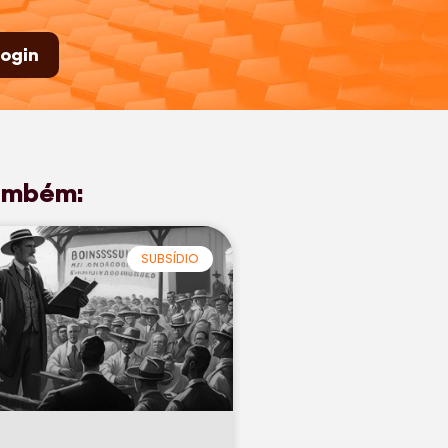
ogin
ambém:
SUBSÍDIO