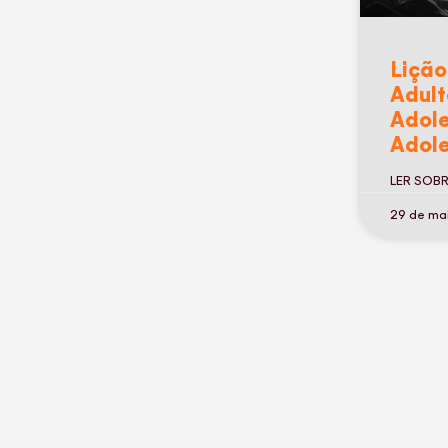
Lição
Adult
Adole
Adole
os
LER SOB
29 de ma