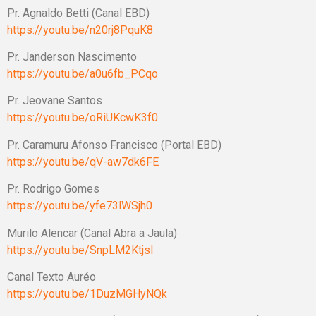
Pr. Agnaldo Betti (Canal EBD)
https://youtu.be/n20rj8PquK8
Pr. Janderson Nascimento
https://youtu.be/a0u6fb_PCqo
Pr. Jeovane Sant
https://youtu.be/oRiUKcwK3f0
Pr. Caramuru Afonso Francisco (Portal EBD)
https://youtu.be/qV-aw7dk6FE
Pr. Rodrigo Gomes
https://youtu.be/yfe73lWSjh0
Murilo Alencar (Canal Abra a Jaula)
https://youtu.be/SnpLM2KtjsI
Canal Texto Auréo
https://youtu.be/1DuzMGHyNQk