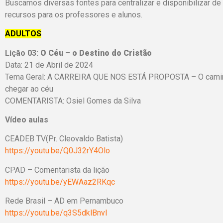
Buscamos diversas fontes para centralizar e disponibilizar de
recursos para os professores e alunos.
ADULTOS
Lição 03:
O Céu – o Destino do Cristão
Data: 21 de Abril de 2024
Tema Geral: A CARREIRA QUE NOS ESTÁ PROPOSTA – O caminho
chegar ao céu
COMENTARISTA: Osiel Gomes da Silva
Vídeo aulas
CEADEB TV(Pr. Cleovaldo Batista)
https://youtu.be/Q0J32rY4Olo
CPAD – Comentarista da lição
https://youtu.be/yEWAaz2RKqc
Rede Brasil – AD em Pernambuco
https://youtu.be/q3S5dklBnvI