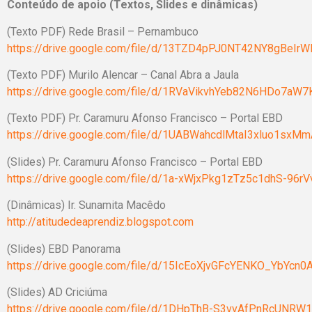
Conteúdo de apoio (Textos, Slides e dinâmicas)
(Texto PDF) Rede Brasil – Pernambuco
https://drive.google.com/file/d/13TZD4pPJ0NT42NY8gBeIr
(Texto PDF) Murilo Alencar – Canal Abra a Jaula
https://drive.google.com/file/d/1RVaVikvhYeb82N6HDo7aW7
(Texto PDF) Pr. Caramuru Afonso Francisco – Portal EBD
https://drive.google.com/file/d/1UABWahcdlMtaI3xluo1sx
(Slides) Pr. Caramuru Afonso Francisco – Portal EBD
https://drive.google.com/file/d/1a-xWjxPkg1zTz5c1dhS-96r
(Dinâmicas) Ir. Sunamita Macêdo
http://atitudedeaprendiz.blogspot.com
(Slides) EBD Panorama
https://drive.google.com/file/d/15IcEoXjvGFcYENKO_YbYcn0
(Slides) AD Criciúma
https://drive.google.com/file/d/1DHpThB-S3vvAfPnRcUNRW