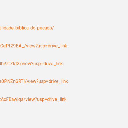
alidade-biblica-do-pecado/
1GePf29BA_/view?usp=drive_link
tbr9TZktX/view?usp=drive_link
s0PNZnGRTI/view?usp=drive_link
CAcFBawlqs/view?usp=drive_link