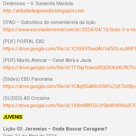
Dinâmicas – Ir. Sunamita Macêdo
http://atitudedeaprendiz.blogspot.com
CPAD – Subsídios do comentarista da lição
https://www.escoladominical.com.br/2024/04/15/licao-3-a-re
(PDF) PORTAL EBD
https://drive.google.com/file/d/1CYE69TnedAU1af5DLsiJWR
(PDF) Murilo Alencar – Canal Abra a Jaula
https://drive.google.com/file/d/1T1hp1UwndRQDIU6zKU9t7Is
(Slides) EBD Panorama
https://drive.google.com/file/d/1CAq9Sa8Rc5IWFoZqF7o0By
(SLIDES) AD Criciúma
https://drive.google.com/file/d/1XXm88fFGLiYSbNH49XloB7
JUVENIS
Lição 03:
Jeremias – Onde Buscar Coragem?