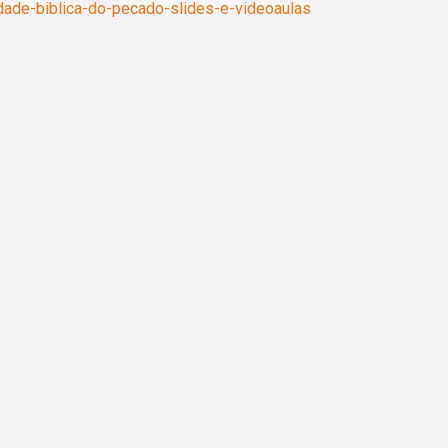
idade-biblica-do-pecado-slides-e-videoaulas
os
nto