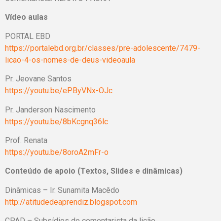
Vídeo aulas
PORTAL EBD
https://portalebd.org.br/classes/pre-adolescente/7479-
licao-4-os-nomes-de-deus-videoaula
Pr. Jeovane Santos
https://youtu.be/ePByVNx-OJc
Pr. Janderson Nascimento
https://youtu.be/8bKcgnq36lc
Prof. Renata
https://youtu.be/8oroA2mFr-o
Conteúdo de apoio (Textos, Slides e dinâmicas)
Dinâmicas – Ir. Sunamita Macêdo
http://atitudedeaprendiz.blogspot.com
CPAD – Subsídios do comentarista da lição