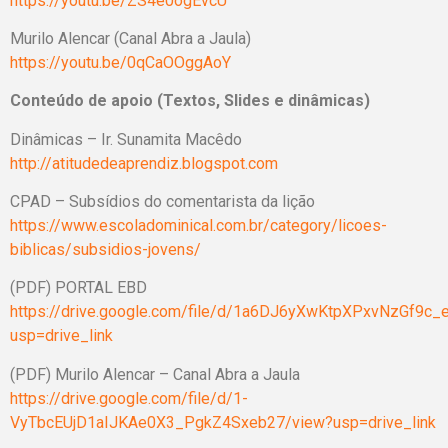
https://youtu.be/ZS4e0ogEvcU
Murilo Alencar (Canal Abra a Jaula)
https://youtu.be/0qCaOOggAoY
Conteúdo de apoio (Textos, Slides e dinâmicas)
Dinâmicas – Ir. Sunamita Macêdo
http://atitudedeaprendiz.blogspot.com
CPAD – Subsídios do comentarista da lição
https://www.escoladominical.com.br/category/licoes-
biblicas/subsidios-jovens/
(PDF) PORTAL EBD
https://drive.google.com/file/d/1a6DJ6yXwKtpXPxvNzGf9c
usp=drive_link
(PDF) Murilo Alencar – Canal Abra a Jaula
https://drive.google.com/file/d/1-
VyTbcEUjD1aIJKAe0X3_PgkZ4Sxeb27/view?usp=drive_link