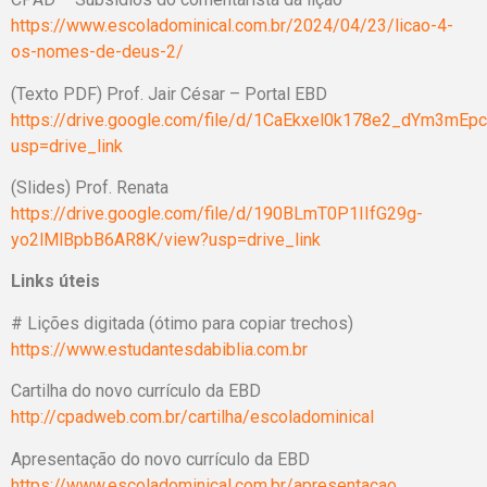
https://www.escoladominical.com.br/2024/04/23/licao-4-
os-nomes-de-deus-2/
(Texto PDF) Prof. Jair César – Portal EBD
https://drive.google.com/file/d/1CaEkxel0k178e2_dYm3mE
usp=drive_link
(Slides) Prof. Renata
https://drive.google.com/file/d/190BLmT0P1IIfG29g-
yo2lMlBpbB6AR8K/view?usp=drive_link
Links úteis
# Lições digitada (ótimo para copiar trechos)
https://www.estudantesdabiblia.com.br
Cartilha do novo currículo da EBD
http://cpadweb.com.br/cartilha/escoladominical
Apresentação do novo currículo da EBD
https://www.escoladominical.com.br/apresentacao