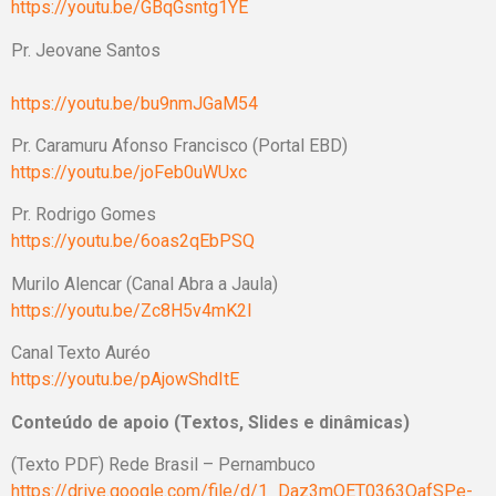
https://youtu.be/GBqGsntg1YE
Pr. Jeovane Santos
https://youtu.be/bu9nmJGaM54
Pr. Caramuru Afonso Francisco (Portal EBD)
https://youtu.be/joFeb0uWUxc
Pr. Rodrigo Gomes
https://youtu.be/6oas2qEbPSQ
Murilo Alencar (Canal Abra a Jaula)
https://youtu.be/Zc8H5v4mK2I
Canal Texto Auréo
https://youtu.be/pAjowShdItE
Conteúdo de apoio (Textos, Slides e dinâmicas)
(Texto PDF) Rede Brasil – Pernambuco
https://drive.google.com/file/d/1_Daz3mQET0363OafSPe-