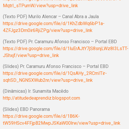
Mqtrl_sTPumW/view?usp=drive_link
(Texto PDF) Murilo Alencar – Canal Abra a Jaula
https://drive.google.com/file/d/1KhZdbWq6bP1a-
4ZFJgz3Dm0ir6RjiZPg/view?usp=drive_link
(Texto PDF) Pr. Caramuru Afonso Francisco – Portal EBD
https://drive.google.com/file/d/1luErAJtY7jS8snjLWz8I3LsTT-
JShxjf/view?usp=drive_link
(Slides) Pr. Caramuru Afonso Francisco – Portal EBD
https://drive.google.com/file/d/1QsAHy_2RCmITir-
sqhSD_NGNSXWub2nr/view?usp=drive_link
(Dinâmicas) Ir. Sunamita Macêdo
http://atitudedeaprendiz.blogspot.com
(Slides) EBD Panorama
https://drive.google.com/file/d/1B6K-
tW59HScv4FFjpB2MwpJSKaW00lrw/view?usp=drive_link