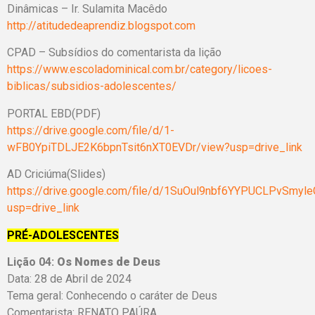
Dinâmicas – Ir. Sulamita Macêdo
http://atitudedeaprendiz.blogspot.com
CPAD – Subsídios do comentarista da lição
https://www.escoladominical.com.br/category/licoes-
biblicas/subsidios-adolescentes/
PORTAL EBD(PDF)
https://drive.google.com/file/d/1-
wFB0YpiTDLJE2K6bpnTsit6nXT0EVDr/view?usp=drive_link
AD Criciúma(Slides)
https://drive.google.com/file/d/1SuOul9nbf6YYPUCLPvSmy
usp=drive_link
PRÉ-ADOLESCENTES
Lição 04:
Os Nomes de Deus
Data: 28 de Abril de 2024
Tema geral: Conhecendo o caráter de Deus
Comentarista: RENATO PAÚRA