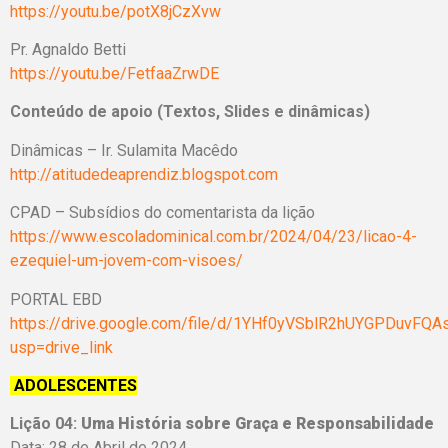
https://youtu.be/potX8jCzXvw
Pr. Agnaldo Betti
https://youtu.be/FetfaaZrwDE
Conteúdo de apoio (Textos, Slides e dinâmicas)
Dinâmicas – Ir. Sulamita Macêdo
http://atitudedeaprendiz.blogspot.com
CPAD – Subsídios do comentarista da lição
https://www.escoladominical.com.br/2024/04/23/licao-4-
ezequiel-um-jovem-com-visoes/
PORTAL EBD
https://drive.google.com/file/d/1YHf0yVSblR2hUYGPDuvF
usp=drive_link
ADOLESCENTES
Lição 04:
Uma História sobre Graça e Responsabilidade
Data: 28 de Abril de 2024