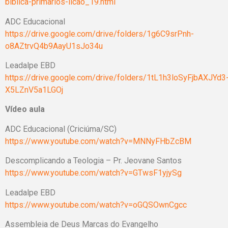
biblica-primarios-licao_19.html
ADC Educacional
https://drive.google.com/drive/folders/1g6C9srPnh-
o8AZtrvQ4b9AayU1sJo34u
Leadalpe EBD
https://drive.google.com/drive/folders/1tL1h3loSyFjbAXJYd3
X5LZnV5a1LGOj
Vídeo aula
ADC Educacional (Criciúma/SC)
https://www.youtube.com/watch?v=MNNyFHbZcBM
Descomplicando a Teologia – Pr. Jeovane Santos
https://www.youtube.com/watch?v=GTwsF1yjySg
Leadalpe EBD
https://www.youtube.com/watch?v=oGQSOwnCgcc
Assembleia de Deus Marcas do Evangelho