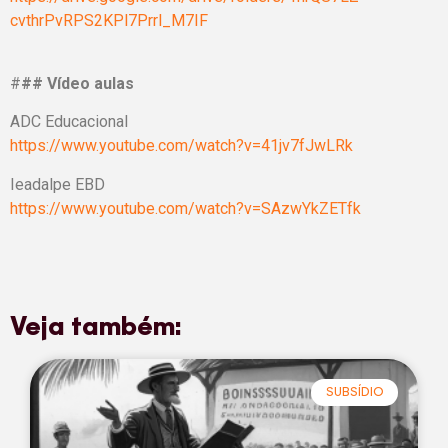
cvthrPvRPS2KPl7Prrl_M7IF
#
## Vídeo aulas
ADC Educacional
https://www.youtube.com/watch?v=41jv7fJwLRk
Ieadalpe EBD
https://www.youtube.com/watch?v=SAzwYkZETfk
Veja também:
SUBSÍDIO