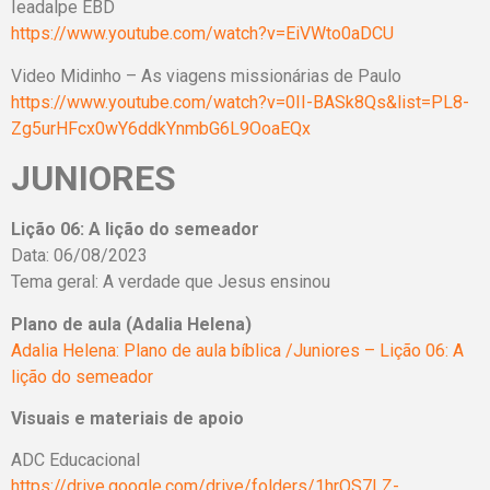
Ieadalpe EBD
https://www.youtube.com/watch?v=EiVWto0aDCU
Video Midinho – As viagens missionárias de Paulo
https://www.youtube.com/watch?v=0II-BASk8Qs&list=PL8-
Zg5urHFcx0wY6ddkYnmbG6L9OoaEQx
JUNIORES
Lição 06: A lição do semeador
Data: 06/08/2023
Tema geral: A verdade que Jesus ensinou
Plano de aula (Adalia Helena)
Adalia Helena: Plano de aula bíblica /Juniores – Lição 06: A
lição do semeador
Visuais e materiais de apoio
ADC Educacional
https://drive.google.com/drive/folders/1hrQS7LZ-