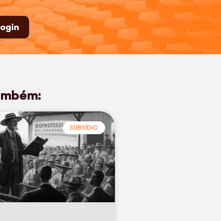
ogin
ambém:
SUBSÍDIO