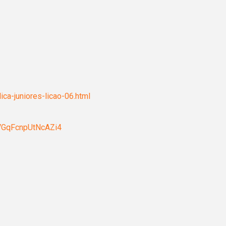
ca-juniores-licao-06.html
5VGqFcnpUtNcAZi4