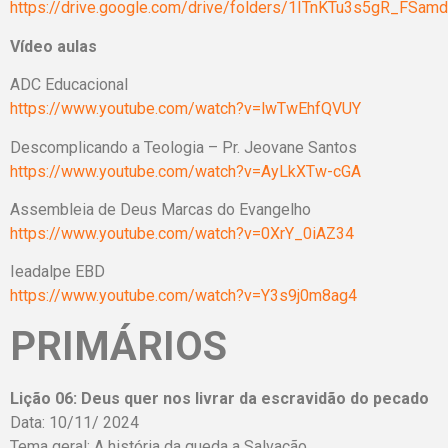
https://drive.google.com/drive/folders/1ITnKTu3s5gR_FS
Vídeo aulas
ADC Educacional
https://www.youtube.com/watch?v=lwTwEhfQVUY
Descomplicando a Teologia – Pr. Jeovane Santos
https://www.youtube.com/watch?v=AyLkXTw-cGA
Assembleia de Deus Marcas do Evangelho
https://www.youtube.com/watch?v=0XrY_0iAZ34
Ieadalpe EBD
https://www.youtube.com/watch?v=Y3s9j0m8ag4
PRIMÁRIOS
Lição 06: Deus quer nos livrar da escravidão do pecado
Data: 10/11/ 2024
Tema geral: A história da queda a Salvação