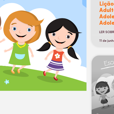
Lição
Adult
Adole
Adole
LER SOB
11 de jun