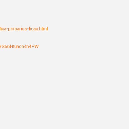
ica-primarios-licao.html
Ux3S66Htuhon4h4PW