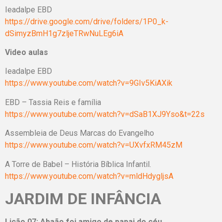
Ieadalpe EBD
https://drive.google.com/drive/folders/1P0_k-
dSimyzBmH1g7zljeTRwNuLEg6iA
Video aulas
Ieadalpe EBD
https://www.youtube.com/watch?v=9GIv5KiAXik
EBD – Tassia Reis e família
https://www.youtube.com/watch?v=dSaB1XJ9Yso&t=22s
Assembleia de Deus Marcas do Evangelho
https://www.youtube.com/watch?v=UXvfxRM45zM
A Torre de Babel – História Bíblica Infantil.
https://www.youtube.com/watch?v=mldHdygljsA
JARDIM DE INFÂNCIA
Lição 07: Abaão foi amigo de papai do céu.