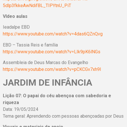
5dlp3fkkeAwNdifBL_TIPYtnU_PiT
Vídeo aulas
Ieadalpe EBD
https://www.youtube.com/watch?v=4das6QZnQvg
EBD – Tassia Reis e família
https://www.youtube.com/watch?v=LIk9pK6lNGs
Assembleia de Deus Marcas do Evangelho
https://www.youtube.com/watch?v=pCKCGv7xh9I
JARDIM DE INFÂNCIA
Lição 07: O papai do céu abençoa com sabedoria e
riqueza
Data: 19/05/2024
Tema geral: Aprendendo com pessoas abençoadas por Deus
Visuais e materiais de apoio