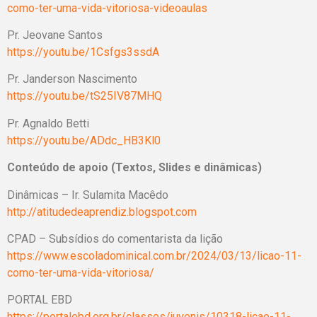
como-ter-uma-vida-vitoriosa-videoaulas
Pr. Jeovane Santos
https://youtu.be/1Csfgs3ssdA
Pr. Janderson Nascimento
https://youtu.be/tS25IV87MHQ
Pr. Agnaldo Betti
https://youtu.be/ADdc_HB3Kl0
Conteúdo de apoio (Textos, Slides e dinâmicas)
Dinâmicas – Ir. Sulamita Macêdo
http://atitudedeaprendiz.blogspot.com
CPAD – Subsídios do comentarista da lição
https://www.escoladominical.com.br/2024/03/13/licao-11-
como-ter-uma-vida-vitoriosa/
PORTAL EBD
https://portalebd.org.br/classes/juvenis/10318-licao-11-