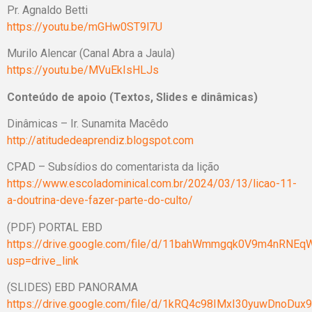
Pr. Agnaldo Betti
https://youtu.be/mGHw0ST9l7U
Murilo Alencar (Canal Abra a Jaula)
https://youtu.be/MVuEkIsHLJs
Conteúdo de apoio (Textos, Slides e dinâmicas)
Dinâmicas – Ir. Sunamita Macêdo
http://atitudedeaprendiz.blogspot.com
CPAD – Subsídios do comentarista da lição
https://www.escoladominical.com.br/2024/03/13/licao-11-
a-doutrina-deve-fazer-parte-do-culto/
(PDF) PORTAL EBD
https://drive.google.com/file/d/11bahWmmgqk0V9m4nRNEq
usp=drive_link
(SLIDES) EBD PANORAMA
https://drive.google.com/file/d/1kRQ4c98IMxI30yuwDnoDux