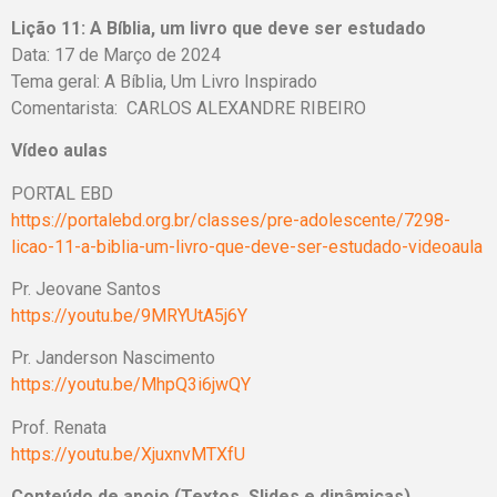
Lição 11:
A Bíblia, um livro que deve ser estudado
Data: 17 de Março de 2024
Tema geral:
A Bíblia, Um Livro Inspirado
Comentarista: CARLOS ALEXANDRE RIBEIRO
Vídeo aulas
PORTAL EBD
https://portalebd.org.br/classes/pre-adolescente/7298-
licao-11-a-biblia-um-livro-que-deve-ser-estudado-videoaula
Pr. Jeovane Santos
https://youtu.be/9MRYUtA5j6Y
Pr. Janderson Nascimento
https://youtu.be/MhpQ3i6jwQY
Prof. Renata
https://youtu.be/XjuxnvMTXfU
Conteúdo de apoio (Textos, Slides e dinâmicas)