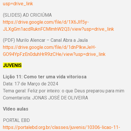
usp=drive_link
(SLIDES) AD CRICIÚMA
https://drive.google.com/file/d/1X6JIf5y-
JLXgGm1acdRuknFCMlmhW2Q3/view?usp=drive_link
(PDF) Murilo Alencar – Canal Abra a Jaula
https://drive.google.com/file/d/1dnPlkwJeH-
GO94YpFzEn0duhHrR9zCHe/view?usp=drive_link
JUVENIS
Lição 11:
Como ter uma vida vitoriosa
Data: 17 de Março de 2024
Tema geral: Feliz por inteiro: o que Deus preparou para mim
Comentarista: JONAS JOSÉ DE OLIVEIRA
Vídeo aulas
PORTAL EBD
https://portalebd.org.br/classes/juvenis/10306-licao-11-