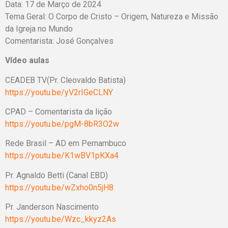
Data: 17 de Março de 2024
Tema Geral:
O Corpo de Cristo – Origem, Natureza e Missão
da Igreja no Mundo
Comentarista: José Gonçalves
Vídeo aulas
CEADEB TV(Pr. Cleovaldo Batista)
https://youtu.be/yV2rIGeCLNY
CPAD – Comentarista da lição
https://youtu.be/pgM-8bR3O2w
Rede Brasil – AD em Pernambuco
https://youtu.be/K1wBV1pKXa4
Pr. Agnaldo Betti (Canal EBD)
https://youtu.be/wZxho0n5jH8
Pr. Janderson Nascimento
https://youtu.be/Wzc_kkyz2As