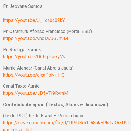
Pr. Jeovane Santos
https://youtu.be/J_1cabc02kY
Pr. Caramuru Afonso Francisco (Portal EBD)
https://youtu.be/vhoswJG7miM
Pr. Rodrigo Gomes
https://youtu.be/G6EqTcexyVk
Murilo Alencar (Canal Abra a Jaula)
https://youtu.be/clxaPbNi_HQ
Canal Texto Auréo
https://youtu.be/JD5VTl9RvmM
Conteúdo de apoio (Textos, Slides e dinâmicas)
(Texto PDF) Rede Brasil – Pernambuco
https://drive.google.com/file/d/1lPiUSrh1Oi8hkEPkrFJOiXU9
usp=drive_link