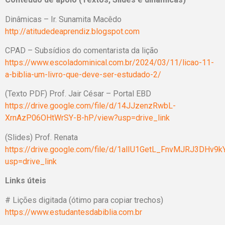
Dinâmicas – Ir. Sunamita Macêdo
http://atitudedeaprendiz.blogspot.com
CPAD – Subsídios do comentarista da lição
https://www.escoladominical.com.br/2024/03/11/licao-11-
a-biblia-um-livro-que-deve-ser-estudado-2/
(Texto PDF) Prof. Jair César – Portal EBD
https://drive.google.com/file/d/14JJzenzRwbL-
XrnAzP06OHtWrSY-B-hP/view?usp=drive_link
(Slides) Prof. Renata
https://drive.google.com/file/d/1alIU1GetL_FnvMJRJ3DHv9
usp=drive_link
Links úteis
# Lições digitada (ótimo para copiar trechos)
https://www.estudantesdabiblia.com.br