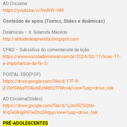
AD Criciúma
https://youtu.be/oi7nnRdY-HM
Conteúdo de apoio (Textos, Slides e dinâmicas)
Dinâmicas – Ir. Sulamita Macêdo
http://atitudedeaprendiz.blogspot.com
CPAD – Subsídios do comentarista da lição
https://www.escoladominical.com.br/2024/03/11/licao-11-
a-importancia-da-fe-2/
PORTAL EBD(PDF)
https://drive.google.com/file/d/17F-9-
jFZkYGWjqPDAuNEvMdEzTFMci4j/view?usp=drive_link
AD Criciúma(Slides)
https://drive.google.com/file/d/1jJmI9ZSQNo-
KrqTeGklgR97wChc5Rqyp/view?usp=drive_link
PRÉ-ADOLESCENTES