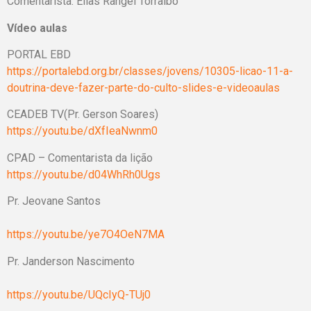
Comentarista: Elias Rangel Torralbo
Vídeo aulas
PORTAL EBD
https://portalebd.org.br/classes/jovens/10305-licao-11-a-
doutrina-deve-fazer-parte-do-culto-slides-e-videoaulas
CEADEB TV(Pr. Gerson Soares)
https://youtu.be/dXfIeaNwnm0
CPAD – Comentarista da lição
https://youtu.be/d04WhRh0Ugs
Pr. Jeovane Santos
https://youtu.be/ye7O4OeN7MA
Pr. Janderson Nascimento
https://youtu.be/UQcIyQ-TUj0