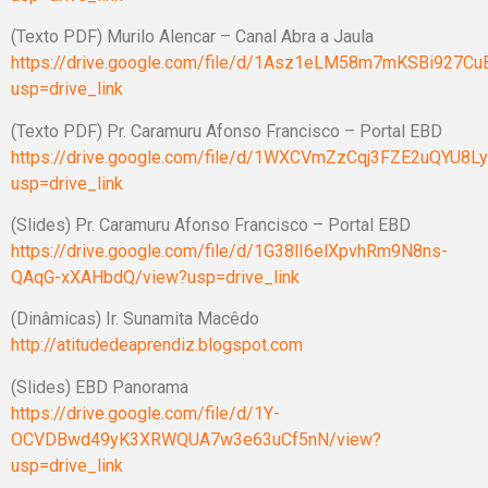
(Texto PDF) Murilo Alencar – Canal Abra a Jaula
https://drive.google.com/file/d/1Asz1eLM58m7mKSBi927C
usp=drive_link
(Texto PDF) Pr. Caramuru Afonso Francisco – Portal EBD
https://drive.google.com/file/d/1WXCVmZzCqj3FZE2uQYU8
usp=drive_link
(Slides) Pr. Caramuru Afonso Francisco – Portal EBD
https://drive.google.com/file/d/1G38lI6elXpvhRm9N8ns-
QAqG-xXAHbdQ/view?usp=drive_link
(Dinâmicas) Ir. Sunamita Macêdo
http://atitudedeaprendiz.blogspot.com
(Slides) EBD Panorama
https://drive.google.com/file/d/1Y-
OCVDBwd49yK3XRWQUA7w3e63uCf5nN/view?
usp=drive_link