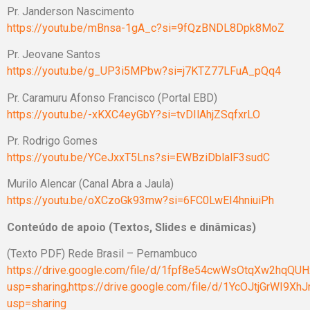
Pr. Janderson Nascimento
https://youtu.be/mBnsa-1gA_c?si=9fQzBNDL8Dpk8MoZ
Pr. Jeovane Santos
https://youtu.be/g_UP3i5MPbw?si=j7KTZ77LFuA_pQq4
Pr. Caramuru Afonso Francisco (Portal EBD)
https://youtu.be/-xKXC4eyGbY?si=tvDIlAhjZSqfxrLO
Pr. Rodrigo Gomes
https://youtu.be/YCeJxxT5Lns?si=EWBziDblalF3sudC
Murilo Alencar (Canal Abra a Jaula)
https://youtu.be/oXCzoGk93mw?si=6FC0LwEI4hniuiPh
Conteúdo de apoio (Textos, Slides e dinâmicas)
(Texto PDF) Rede Brasil – Pernambuco
https://drive.google.com/file/d/1fpf8e54cwWsOtqXw2hqQ
usp=sharing,https://drive.google.com/file/d/1YcOJtjGrWI
usp=sharing