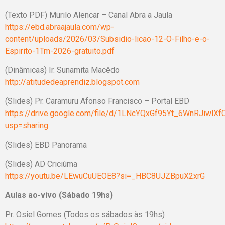
(Texto PDF) Murilo Alencar – Canal Abra a Jaula
https://ebd.abraajaula.com/wp-
content/uploads/2026/03/Subsidio-licao-12-O-Filho-e-o-
Espirito-1Tm-2026-gratuito.pdf
(Dinâmicas) Ir. Sunamita Macêdo
http://atitudedeaprendiz.blogspot.com
(Slides) Pr. Caramuru Afonso Francisco – Portal EBD
https://drive.google.com/file/d/1LNcYQxGf95Yt_6WnRJiwlX
usp=sharing
(Slides) EBD Panorama
(Slides) AD Criciúma
https://youtu.be/LEwuCuUEOE8?si=_HBC8UJZBpuX2xrG
Aulas ao-vivo (Sábado 19hs)
Pr. Osiel Gomes (Todos os sábados às 19hs)