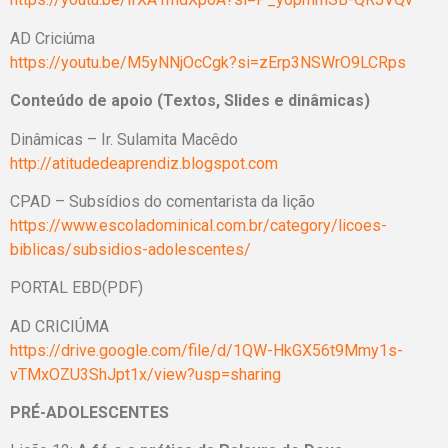
AD Criciúma
https://youtu.be/M5yNNjOcCgk?si=zErp3NSWrO9LCRps
Conteúdo de apoio (Textos, Slides e dinâmicas)
Dinâmicas – Ir. Sulamita Macêdo
http://atitudedeaprendiz.blogspot.com
CPAD – Subsídios do comentarista da lição
https://www.escoladominical.com.br/category/licoes-
biblicas/subsidios-adolescentes/
PORTAL EBD(PDF)
AD CRICIÚMA
https://drive.google.com/file/d/1QW-HkGX56t9Mmy1s-
vTMxOZU3ShJpt1x/view?usp=sharing
PRÉ-ADOLESCENTES