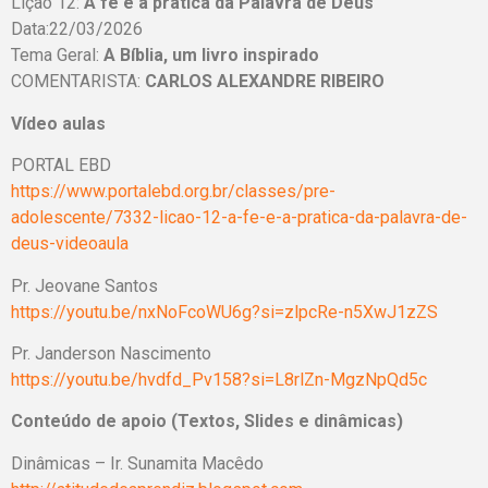
Lição 12:
A fé e a prática da Palavra de Deus
Data:22/03/2026
Tema Geral:
A Bíblia, um livro inspirado
COMENTARISTA:
CARLOS ALEXANDRE RIBEIRO
Vídeo aulas
PORTAL EBD
https://www.portalebd.org.br/classes/pre-
adolescente/7332-licao-12-a-fe-e-a-pratica-da-palavra-de-
deus-videoaula
Pr. Jeovane Santos
https://youtu.be/nxNoFcoWU6g?si=zlpcRe-n5XwJ1zZS
Pr. Janderson Nascimento
https://youtu.be/hvdfd_Pv158?si=L8rlZn-MgzNpQd5c
Conteúdo de apoio (Textos, Slides e dinâmicas)
Dinâmicas – Ir. Sunamita Macêdo