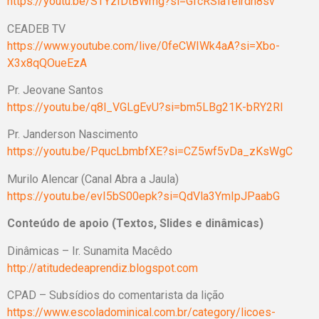
https://youtu.be/STYzIDtBWmg?si=GfcRSlaTelrdn8sv
CEADEB TV
https://www.youtube.com/live/0feCWIWk4aA?si=Xbo-
X3x8qQOueEzA
Pr. Jeovane Santos
https://youtu.be/q8l_VGLgEvU?si=bm5LBg21K-bRY2RI
Pr. Janderson Nascimento
https://youtu.be/PqucLbmbfXE?si=CZ5wf5vDa_zKsWgC
Murilo Alencar (Canal Abra a Jaula)
https://youtu.be/evI5bS00epk?si=QdVla3YmIpJPaabG
Conteúdo de apoio (Textos, Slides e dinâmicas)
Dinâmicas – Ir. Sunamita Macêdo
http://atitudedeaprendiz.blogspot.com
CPAD – Subsídios do comentarista da lição
https://www.escoladominical.com.br/category/licoes-