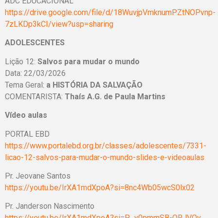
ADC EDUCACIONAL
https://drive.google.com/file/d/18WuvjpVmknumPZtNOPvnp-
7zLKDp3kCI/view?usp=sharing
ADOLESCENTES
Lição 12:
Salvos para mudar o mundo
Data: 22/03/2026
Tema Geral:
a HISTÓRIA DA SALVAÇÃO
COMENTARISTA:
Thaís A.G. de Paula Martins
Vídeo aulas
PORTAL EBD
https://www.portalebd.org.br/classes/adolescentes/7331-
licao-12-salvos-para-mudar-o-mundo-slides-e-videoaulas
Pr. Jeovane Santos
https://youtu.be/IrXA1mdXpoA?si=8nc4Wb05wcS0lx02
Pr. Janderson Nascimento
https://youtu.be/IrXA1mdXpoA?si=P_y0pmmSB-QRJVQv