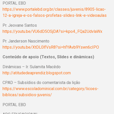
PORTAL EBD
https://www.portalebd.org.br/classes/juvenis/8905-licao-
12-a-igreja-e-os-falsos-profetas-slides-link-e-videoaulas
Pr. Jeovane Santos
https://youtu.be/VU6dD5OSjDA?si=kpo4_FQa2UdvlaWx
Pr. Janderson Nascimento
https://youtu.be/XtDL0lfVsR8?si=hfYAvb9Yswn6cIPO
Conteúdo de apoio (Textos, Slides e dinâmicas)
Dinâmicas – Ir. Sulamita Macêdo
http://atitudedeaprendiz.blogspot.com
CPAD – Subsídios do comentarista da lição
https://www.escoladominical.com.br/category/licoes-
biblicas/subsidios-juvenis/
PORTAL EBD