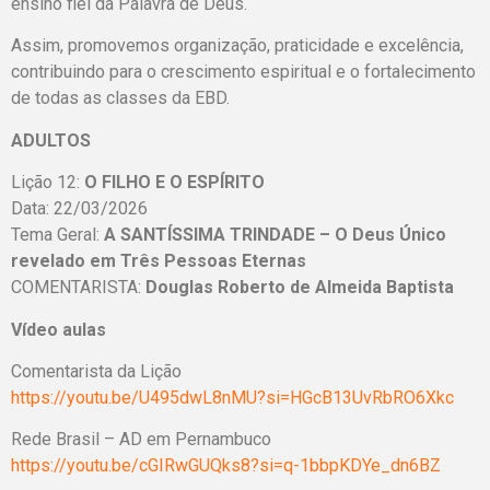
ensino fiel da Palavra de Deus.
Assim, promovemos organização, praticidade e excelência,
contribuindo para o crescimento espiritual e o fortalecimento
de todas as classes da EBD.
ADULTOS
Lição 12:
O FILHO E O ESPÍRITO
Data: 22/03/2026
Tema Geral:
A SANTÍSSIMA TRINDADE – O Deus Único
revelado em Três Pessoas Eternas
COMENTARISTA:
Douglas Roberto de Almeida Baptista
Vídeo aulas
Comentarista da Lição
https://youtu.be/U495dwL8nMU?si=HGcB13UvRbRO6Xkc
Rede Brasil – AD em Pernambuco
https://youtu.be/cGIRwGUQks8?si=q-1bbpKDYe_dn6BZ