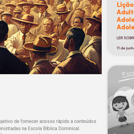
Lição
Adult
Adole
Adole
LER SOB
11 de jun
bjetivo de fornecer acesso rápido a conteúdos
nistradas na Escola Bíblica Dominical.