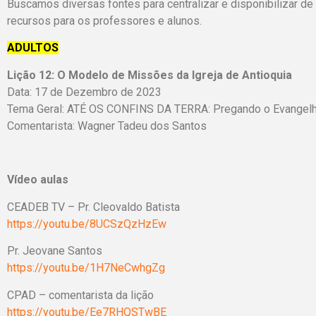
Buscamos diversas fontes para centralizar e disponibilizar de
recursos para os professores e alunos.
ADULTOS
Lição 12:
O Modelo de Missões da Igreja de Antioquia
Data: 17 de Dezembro de 2023
Tema Geral: ATÉ OS CONFINS DA TERRA: Pregando o Evangelho 
Comentarista: Wagner Tadeu dos Santos
Vídeo aulas
CEADEB TV – Pr. Cleovaldo Batista
https://youtu.be/8UCSzQzHzEw
Pr. Jeovane Sant
https://youtu.be/1H7NeCwhgZg
CPAD – comentarista da lição
https://youtu.be/Ee7RHQSTwBE