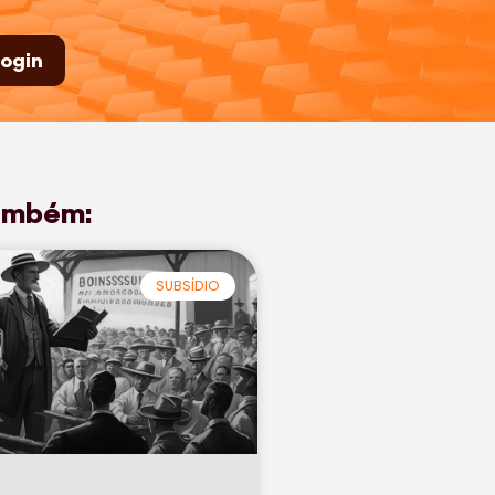
ogin
ambém:
SUBSÍDIO