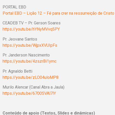
PORTAL EBD
Portal EBD – Lição 12 – Fé para crer na ressurreição de Cri
CEADEB TV – Pr. Gerson Soares
https://youtu.be/hYNyMVvq5PY
Pr. Jeovane Sant
https://youtu.be/WjpxXVUIpFs
Pr. Janderson Nascime
https://youtu.be/4zszrBi1ymc
Pr. Agnaldo Betti
https://youtu.be/zLO04uloMP8
Murilo Alencar (Canal Abra a Jaula)
https://youtu.be/6700SVAl7lY
Conteúdo de apoio (Textos, Slides e dinâmicas)