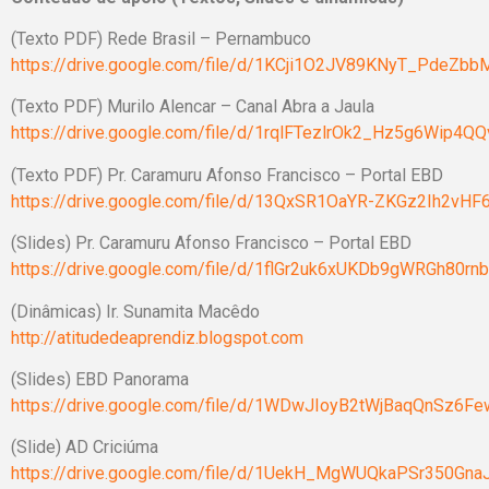
(Texto PDF) Rede Brasil – Pernambuco
https://drive.google.com/file/d/1KCji1O2JV89KNyT_PdeZbb
(Texto PDF) Murilo Alencar – Canal Abra a Jaula
https://drive.google.com/file/d/1rqlFTezlrOk2_Hz5g6Wip4Q
(Texto PDF) Pr. Caramuru Afonso Francisco – Portal EBD
https://drive.google.com/file/d/13QxSR1OaYR-ZKGz2Ih2vHF
(Slides) Pr. Caramuru Afonso Francisco – Portal EBD
https://drive.google.com/file/d/1flGr2uk6xUKDb9gWRGh80rn
(Dinâmicas) Ir. Sunamita Macêdo
http://atitudedeaprendiz.blogspot.com
(Slides) EBD Panorama
https://drive.google.com/file/d/1WDwJIoyB2tWjBaqQnSz6F
(Slide) AD Criciúma
https://drive.google.com/file/d/1UekH_MgWUQkaPSr350GnaJ