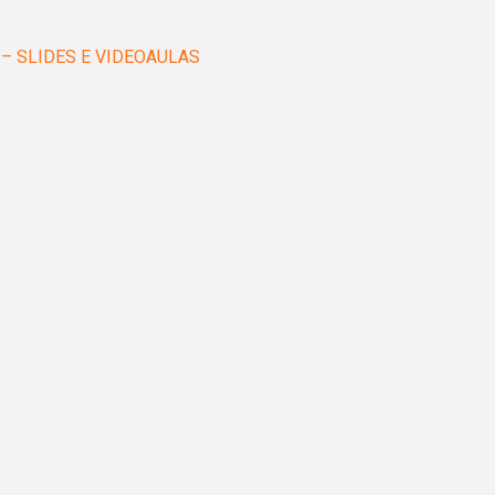
sto – SLIDES E VIDEOAULAS
os
nto