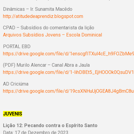
Dinâmicas – Ir. Sunamita Macêdo
http://atitudedeaprendiz.blogspot.com
CPAD – Subsídios do comentarista da lição
Arquivos Subsídios Jovens – Escola Dominical
PORTAL EBD
https://drive.google.com/file/d/1enscgfITXul4cE_h9FOZbM
(PDF) Murilo Alencar – Canal Abra a Jaula
https://drive.google.com/file/d/1-lihDBEt5_EjHOOOk0QsuD
AD Criciúma
https://drive.google.com/file/d/19csXNHuUjOGEA8J4gBmC8u
JUVENIS
Lição 12:
Pecando contra o Espírito Santo
Data: 17 de Dezembro de 2023