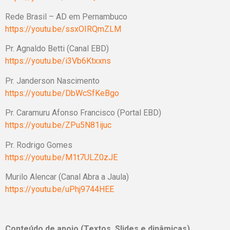
Rede Brasil – AD em Pernambuco
https://youtu.be/ssxOIRQmZLM
Pr. Agnaldo Betti (Canal EBD)
https://youtu.be/i3Vb6Ktxxns
Pr. Janderson Nascimento
https://youtu.be/DbWcSfKeBgo
Pr. Caramuru Afonso Francisco (Portal EBD)
https://youtu.be/ZPu5N81ijuc
Pr. Rodrigo Gomes
https://youtu.be/M1t7ULZ0zJE
Murilo Alencar (Canal Abra a Jaula)
https://youtu.be/uPhj9744HEE
Conteúdo de apoio (Textos, Slides e dinâmicas)