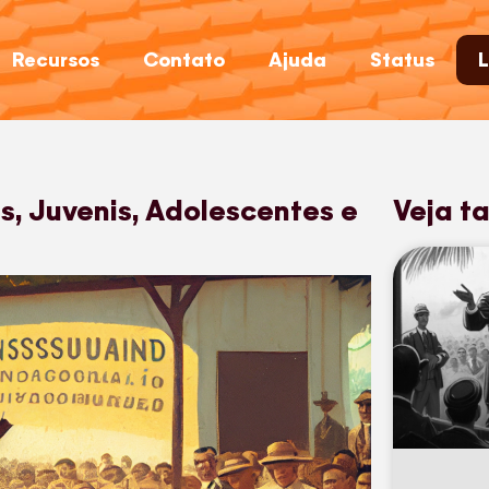
Recursos
Contato
Ajuda
Status
L
ns, Juvenis, Adolescentes e
Veja t