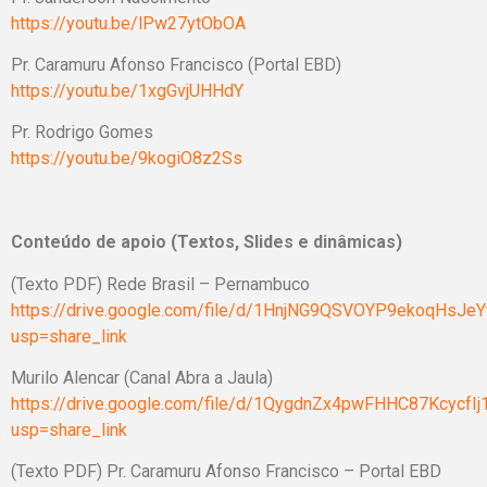
https://youtu.be/lPw27ytObOA
Pr. Caramuru Afonso Francisco (Portal EBD)
https://youtu.be/1xgGvjUHHdY
Pr. Rodrigo Gomes
https://youtu.be/9kogiO8z2Ss
Conteúdo de apoio (Textos, Slides e dinâmicas)
(Texto PDF) Rede Brasil – Pernambuco
https://drive.google.com/file/d/1HnjNG9QSVOYP9ekoqHsJe
usp=share_link
Murilo Alencar (Canal Abra a Jaula)
https://drive.google.com/file/d/1QygdnZx4pwFHHC87KcycfI
usp=share_link
(Texto PDF) Pr. Caramuru Afonso Francisco – Portal EBD