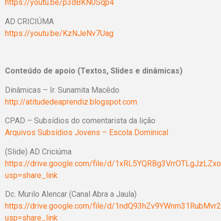
https://youtu.be/p3dBKN0Sqp4
AD CRICIÚMA
https://youtu.be/KzNJeNv7Uag
Conteúdo de apoio (Textos, Slides e dinâmicas)
Dinâmicas – Ir. Sunamita Macêdo
http://atitudedeaprendiz.blogspot.com
CPAD – Subsídios do comentarista da lição
Arquivos Subsídios Jovens – Escola Dominical
(Slide) AD Criciúma
https://drive.google.com/file/d/1xRL5YQRBg3VrrOTLgJzLZx
usp=share_link
Dc. Murilo Alencar (Canal Abra a Jaula)
https://drive.google.com/file/d/1ndQ93hZv9YWnm31RubMv
usp=share_link