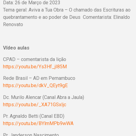
Data: 26 de Março de 2023
Tema geral: Aviva a Tua Obra – O chamado das Escrituras ao
quebrantamento e ao poder de Deus Comentarista: Elinaldo
Renovato
Vídeo aulas
CPAD – comentarista da lição
https://youtu.be/Ys3Hf_jI85M
Rede Brasil – AD em Pernambuco
https://youtu.be/dkV_QEyt9gE
Dc. Murilo Alencar (Canal Abra a Jaula)
https://youtu.be/_XA71GSxIjc
Pr. Agnaldo Betti (Canal EBD)
https://youtu.be/BYlmMPb9wWA
Pr. Janderson Nascimento