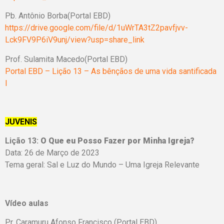
Pb. Antônio Borba(Portal EBD)
https://drive.google.com/file/d/1uWrTA3tZ2pavfjvv-
Lck9FV9P6iV9unj/view?usp=share_link
Prof. Sulamita Macedo(Portal EBD)
Portal EBD – Lição 13 – As bênçãos de uma vida santificada
I
JUVENIS
Lição 13:
O Que eu Posso Fazer por Minha Igreja?
Data: 26 de Março de 2023
Tema geral: Sal e Luz do Mundo – Uma Igreja Relevante
Vídeo aulas
Pr. Caramuru Afonso Francisco (Portal EBD)