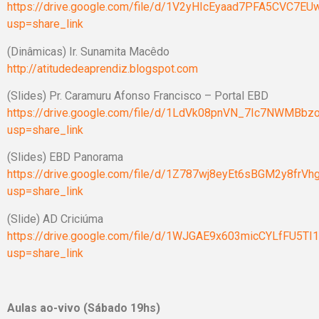
https://drive.google.com/file/d/1V2yHIcEyaad7PFA5CVC7E
usp=share_link
(Dinâmicas) Ir. Sunamita Macêdo
http://atitudedeaprendiz.blogspot.com
(Slides) Pr. Caramuru Afonso Francisco – Portal EBD
https://drive.google.com/file/d/1LdVk08pnVN_7Ic7NWMBb
usp=share_link
(Slides) EBD Panorama
https://drive.google.com/file/d/1Z787wj8eyEt6sBGM2y8frVh
usp=share_link
(Slide) AD Criciúma
https://drive.google.com/file/d/1WJGAE9x603micCYLfFU5TI
usp=share_link
Aulas ao-vivo (Sábado 19hs)