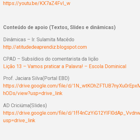
https://youtu.be/KX7aZ4Fvl_w
Conteúdo de apoio (Textos, Slides e dinâmicas)
Dinâmicas – Ir. Sulamita Macêdo
http://atitudedeaprendiz.blogspot.com
CPAD – Subsídios do comentarista da lição
Lição 13 – Vamos praticar a Palavra! – Escola Dominical
Prof. Jaciara Silva(Portal EBD)
https://drive.google.com/file/d/1N_wtKOhZFTUB7nyXu0rEpx
hODs/view?usp=drive_link
AD Criciúma(Slides)
https://drive.google.com/file/d/1ff4nCzYiG12YlFl0dAp_Vvdn
usp=drive_link