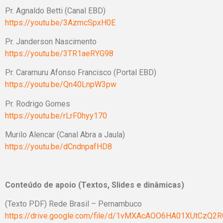
Pr. Agnaldo Betti (Canal EBD)
https://youtu.be/3AzmcSpxH0E
Pr. Janderson Nascimento
https://youtu.be/3TR1aeRYG98
Pr. Caramuru Afonso Francisco (Portal EBD)
https://youtu.be/Qn40LnpW3pw
Pr. Rodrigo Gomes
https://youtu.be/rLrF0hyy170
Murilo Alencar (Canal Abra a Jaula)
https://youtu.be/dCndnpafHD8
Conteúdo de apoio (Textos, Slides e dinâmicas)
(Texto PDF) Rede Brasil – Pernambuco
https://drive.google.com/file/d/1vMXAcAOO6HA01XUtCzQ