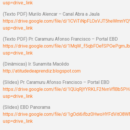
usp=drive_link
(Texto PDF) Murilo Alencar – Canal Abra a Jaula
https://drive.google.com/file/d/1CViTiNpFLOxVJT5heWmnYQ
usp=drive_link
(Texto PDF) Pr. Caramuru Afonso Francisco – Portal EBD
https://drive.google.com/file/d/1MqW_f5qbFOefSPOePgmJ
usp=drive_link
(Dinâmicas) Ir. Sunamita Macêdo
http://atitudedeaprendiz.blogspot.com
(Slides) Pr. Caramuru Afonso Francisco – Portal EBD
https://drive.google.com/file/d/1QUqRjYYRKLF2NvnVflBb5P
usp=drive_link
(Slides) EBD Panorama
https://drive.google.com/file/d/1gOdi6ifbz0HwoHYFdVitO
usp=drive_link