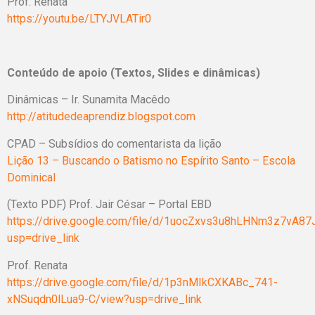
Prof. Renata
https://youtu.be/LTYJVLATir0
Conteúdo de apoio (Textos, Slides e dinâmicas)
Dinâmicas – Ir. Sunamita Macêdo
http://atitudedeaprendiz.blogspot.com
CPAD – Subsídios do comentarista da lição
Lição 13 – Buscando o Batismo no Espírito Santo – Escola
Dominical
(Texto PDF) Prof. Jair César – Portal EBD
https://drive.google.com/file/d/1uocZxvs3u8hLHNm3z7vA87
usp=drive_link
Prof. Renata
https://drive.google.com/file/d/1p3nMIkCXKABc_741-
xNSuqdn0lLua9-C/view?usp=drive_link