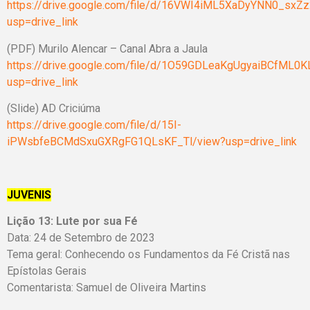
https://drive.google.com/file/d/16VWI4iML5XaDyYNN0_sxZz
usp=drive_link
(PDF) Murilo Alencar – Canal Abra a Jaula
https://drive.google.com/file/d/1O59GDLeaKgUgyaiBCfML0
usp=drive_link
(Slide) AD Criciúma
https://drive.google.com/file/d/15I-
iPWsbfeBCMdSxuGXRgFG1QLsKF_Tl/view?usp=drive_link
JUVENIS
Lição 13: Lute por sua Fé
Data: 24 de Setembro de 2023
Tema geral: Conhecendo os Fundamentos da Fé Cristã nas
Epístolas Gerais
Comentarista: Samuel de Oliveira Martins