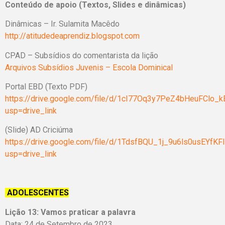
Conteúdo de apoio (Textos, Slides e dinâmicas)
Dinâmicas – Ir. Sulamita Macêdo
http://atitudedeaprendiz.blogspot.com
CPAD – Subsídios do comentarista da lição
Arquivos Subsídios Juvenis – Escola Dominical
Portal EBD (Texto PDF)
https://drive.google.com/file/d/1cI77Oq3y7PeZ4bHeuFClo
usp=drive_link
(Slide) AD Criciúma
https://drive.google.com/file/d/1TdsfBQU_1j_9u6ls0usEYfK
usp=drive_link
ADOLESCENTES
Lição 13: Vamos praticar a palavra
Data: 24 de Setembro de 2023