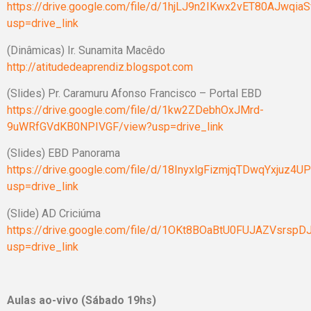
https://drive.google.com/file/d/1hjLJ9n2IKwx2vET80AJwqia
usp=drive_link
(Dinâmicas) Ir. Sunamita Macêdo
http://atitudedeaprendiz.blogspot.com
(Slides) Pr. Caramuru Afonso Francisco – Portal EBD
https://drive.google.com/file/d/1kw2ZDebhOxJMrd-
9uWRfGVdKB0NPIVGF/view?usp=drive_link
(Slides) EBD Panorama
https://drive.google.com/file/d/18InyxlgFizmjqTDwqYxjuz4U
usp=drive_link
(Slide) AD Criciúma
https://drive.google.com/file/d/1OKt8BOaBtU0FUJAZVsrsp
usp=drive_link
Aulas ao-vivo (Sábado 19hs)