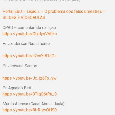
Portal EBD – Lição 2 – O problema dos falsos mestres –
SLIDES E VIDEOAULAS
CPAD – comentarista da lição
https://youtu.be/GtxdyqVV0kc
Pr. Janderson Nascimento
https://youtu.be/n2vnYt81sOI
Pr. Jeovane Santos
https://youtu.be/Jc_jz6Tp_yw
Pr. Agnaldo Betti
https://youtu.be/0TIqQ6tPu_0
Murilo Alencar (Canal Abra a Jaula)
https://youtu.be/8frR-zyOHS0