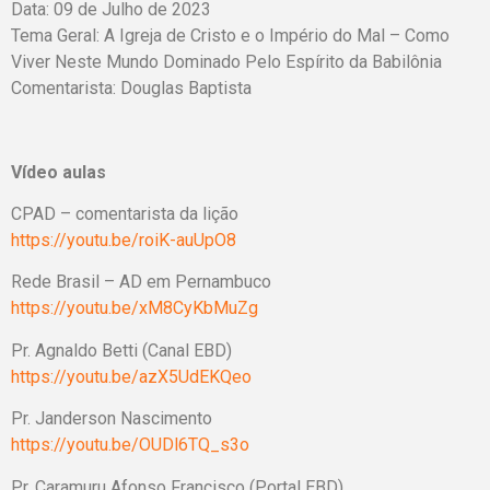
Data: 09 de Julho de 2023
Tema Geral: A Igreja de Cristo e o Império do Mal – Como
Viver Neste Mundo Dominado Pelo Espírito da Babilônia
Comentarista: Douglas Baptista
Vídeo aulas
CPAD – comentarista da lição
https://youtu.be/roiK-auUpO8
Rede Brasil – AD em Pernambuco
https://youtu.be/xM8CyKbMuZg
Pr. Agnaldo Betti (Canal EBD)
https://youtu.be/azX5UdEKQeo
Pr. Janderson Nascimento
https://youtu.be/OUDl6TQ_s3o
Pr. Caramuru Afonso Francisco (Portal EBD)