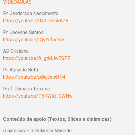
VIDEOAULAS
Pr. Janderson Nascimento
https://youtu.be/042CEvokAZ8
Pr. Jeovane Santos
https://youtu.be/IQyYnfuokck
AD Criciúma
https://youtu.be/8_gtMJwESPE
Pr. Agnaldo Betti
https://youtu.be/pBujceo6tN4
Prof. Dâmaris Teixeira
https://youtu.be/P5KWtd_GWHw
Conteúdo de apoio (Textos, Slides e dinâmicas)
Dinâmicas – Ir. Sulamita Macêdo