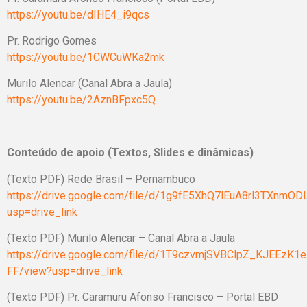
https://youtu.be/dIHE4_i9qcs
Pr. Rodrigo Gomes
https://youtu.be/1CWCuWKa2mk
Murilo Alencar (Canal Abra a Jaula)
https://youtu.be/2AznBFpxc5Q
Conteúdo de apoio (Textos, Slides e dinâmicas)
(Texto PDF) Rede Brasil – Pernambuco
https://drive.google.com/file/d/1g9fE5XhQ7lEuA8rl3TXnmO
usp=drive_link
(Texto PDF) Murilo Alencar – Canal Abra a Jaula
https://drive.google.com/file/d/1T9czvmjSVBClpZ_KJEEzK1
FF/view?usp=drive_link
(Texto PDF) Pr. Caramuru Afonso Francisco – Portal EBD