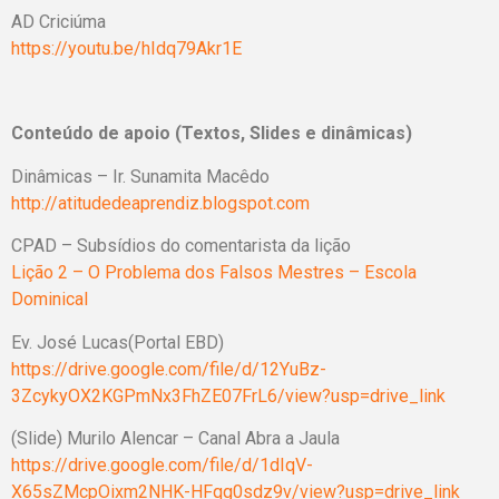
AD Criciúma
https://youtu.be/hIdq79Akr1E
Conteúdo de apoio (Textos, Slides e dinâmicas)
Dinâmicas – Ir. Sunamita Macêdo
http://atitudedeaprendiz.blogspot.com
CPAD – Subsídios do comentarista da lição
Lição 2 – O Problema dos Falsos Mestres – Escola
Dominical
Ev. José Lucas(Portal EBD)
https://drive.google.com/file/d/12YuBz-
3ZcykyOX2KGPmNx3FhZE07FrL6/view?usp=drive_link
(Slide) Murilo Alencar – Canal Abra a Jaula
https://drive.google.com/file/d/1dIqV-
X65sZMcpOixm2NHK-HFqg0sdz9v/view?usp=drive_link