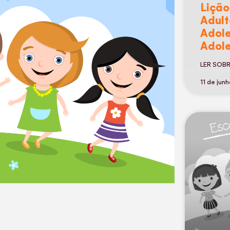
Lição
Adult
Adole
Adole
LER SOB
11 de jun