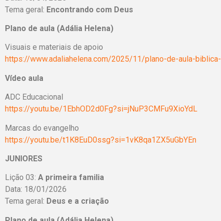
Tema geral:
Encontrando com Deus
Plano de aula (Adália Helena)
Visuais e materiais de apoio
https://www.adaliahelena.com/2025/11/plano-de-aula-biblica-
Vídeo aula
ADC Educacional
https://youtu.be/1EbhOD2d0Fg?si=jNuP3CMFu9XioYdL
Marcas do evangelho
https://youtu.be/t1K8EuD0ssg?si=1vK8qa1ZX5uGbYEn
JUNIORES
Lição 03:
A primeira familia
Data: 18/01/2026
Tema geral:
Deus e a criação
Plano de aula (Adália Helena)