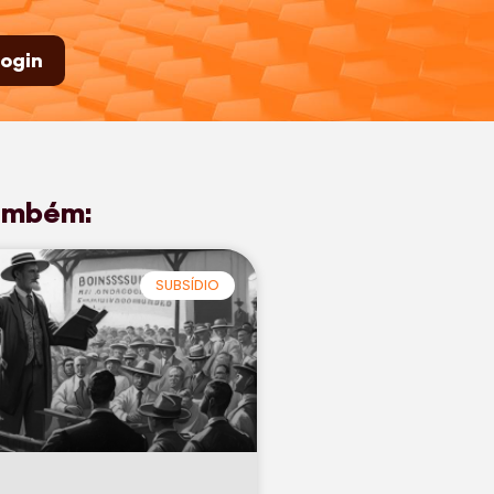
ogin
ambém:
SUBSÍDIO