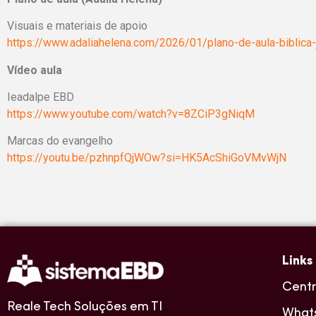
Visuais e materiais de apoio
https://www.adaliahelena.com/2026/01/plano-de-aula-biblica-j
Vídeo aula
Ieadalpe EBD
https://www.youtube.com/watch?v=8ZCiP3gNiqM
Marcas do evangelho
https://youtu.be/pzhnpfQjWOw?si=HK5AcShiGoVMvWjN
Links
Centr
Reale Tech Soluções em TI
What