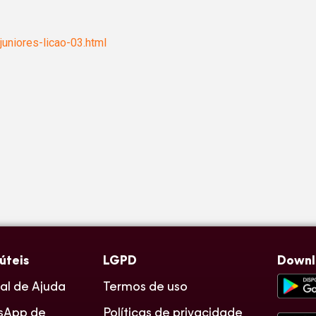
uniores-licao-03.html
 úteis
LGPD
Down
al de Ajuda
Termos de uso
sApp de
Políticas de privacidade