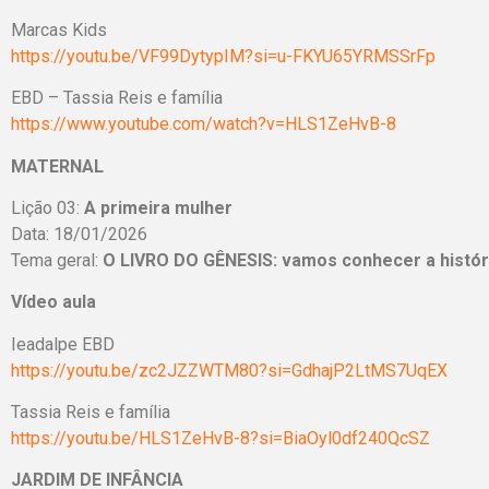
Marcas Kids
https://youtu.be/VF99DytypIM?si=u-FKYU65YRMSSrFp
EBD – Tassia Reis e família
https://www.youtube.com/watch?v=HLS1ZeHvB-8
MATERNAL
Lição 03:
A primeira mulher
Data: 18/01/2026
Tema geral:
O LIVRO DO GÊNESIS: vamos conhecer a histó
Vídeo aula
Ieadalpe EBD
https://youtu.be/zc2JZZWTM80?si=GdhajP2LtMS7UqEX
Tassia Reis e família
https://youtu.be/HLS1ZeHvB-8?si=BiaOyl0df240QcSZ
JARDIM DE INFÂNCIA