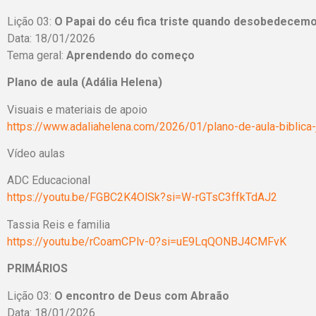
Lição 03:
O Papai do céu fica triste quando desobedecem
Data: 18/01/2026
Tema geral:
Aprendendo do começo
Plano de aula (Adália Helena)
Visuais e materiais de apoio
https://www.adaliahelena.com/2026/01/plano-de-aula-biblica-
Vídeo aulas
ADC Educacional
https://youtu.be/FGBC2K4OlSk?si=W-rGTsC3ffkTdAJ2
Tassia Reis e familia
https://youtu.be/rCoamCPlv-0?si=uE9LqQONBJ4CMFvK
PRIMÁRIOS
Lição 03:
O encontro de Deus com Abraão
Data: 18/01/2026