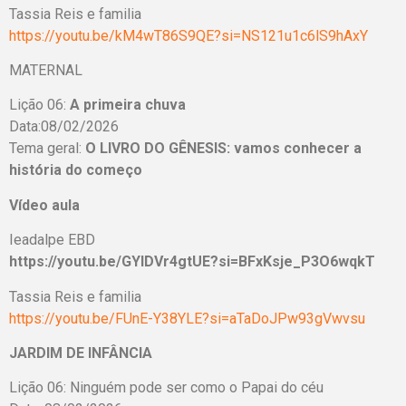
Tassia Reis e familia
https://youtu.be/kM4wT86S9QE?si=NS121u1c6lS9hAxY
MATERNAL
Lição 06:
A primeira chuva
Data:08/02/2026
Tema geral:
O LIVRO DO GÊNESIS: vamos conhecer a
história do começo
Vídeo aula
Ieadalpe EBD
https://youtu.be/GYIDVr4gtUE?si=BFxKsje_P3O6wqkT
Tassia Reis e familia
https://youtu.be/FUnE-Y38YLE?si=aTaDoJPw93gVwvsu
JARDIM DE INFÂNCIA
Lição 06: Ninguém pode ser como o Papai do céu