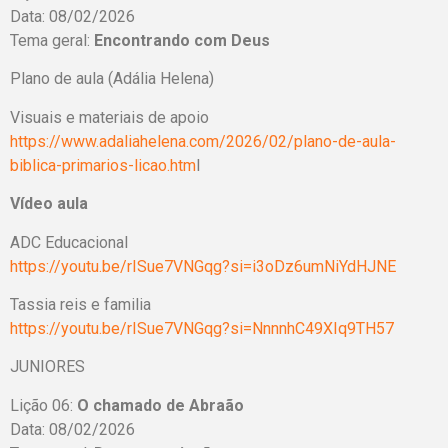
Data: 08/02/2026
Tema geral:
Encontrando com Deus
Plano de aula (Adália Helena)
Visuais e materiais de apoio
https://www.adaliahelena.com/2026/02/plano-de-aula-
biblica-primarios-licao.htm
l
Vídeo aula
ADC Educacional
https://youtu.be/rISue7VNGqg?si=i3oDz6umNiYdHJNE
Tassia reis e familia
https://youtu.be/rISue7VNGqg?si=NnnnhC49XIq9TH57
JUNIORES
Lição 06:
O chamado de Abraão
Data: 08/02/2026