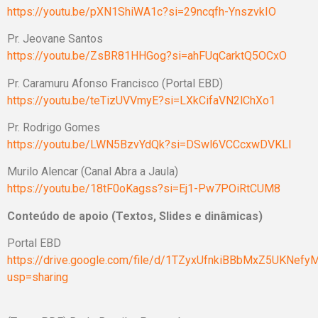
https://youtu.be/pXN1ShiWA1c?si=29ncqfh-YnszvkIO
Pr. Jeovane Santos
https://youtu.be/ZsBR81HHGog?si=ahFUqCarktQ5OCxO
Pr. Caramuru Afonso Francisco (Portal EBD)
https://youtu.be/teTizUVVmyE?si=LXkCifaVN2lChXo1
Pr. Rodrigo Gomes
https://youtu.be/LWN5BzvYdQk?si=DSwl6VCCcxwDVKLl
Murilo Alencar (Canal Abra a Jaula)
https://youtu.be/18tF0oKagss?si=Ej1-Pw7POiRtCUM8
Conteúdo de apoio (Textos, Slides e dinâmicas)
Portal EBD
https://drive.google.com/file/d/1TZyxUfnkiBBbMxZ5UKNef
usp=sharing