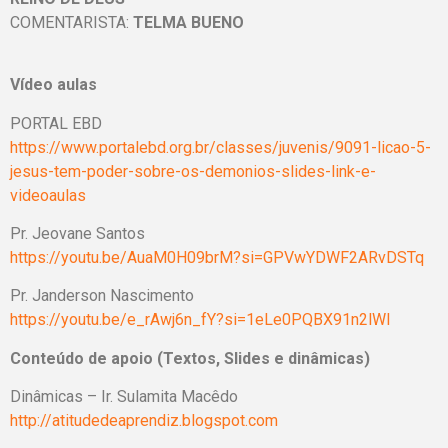
COMENTARISTA:
TELMA BUENO
Vídeo aulas
PORTAL EBD
https://www.portalebd.org.br/classes/juvenis/9091-licao-5-
jesus-tem-poder-sobre-os-demonios-slides-link-e-
videoaulas
Pr. Jeovane Santos
https://youtu.be/AuaM0H09brM?si=GPVwYDWF2ARvDSTq
Pr. Janderson Nascimento
https://youtu.be/e_rAwj6n_fY?si=1eLe0PQBX91n2lWI
Conteúdo de apoio (Textos, Slides e dinâmicas)
Dinâmicas – Ir. Sulamita Macêdo
http://atitudedeaprendiz.blogspot.com