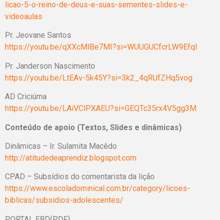
licao-5-o-reino-de-deus-e-suas-sementes-slides-e-
videoaulas
Pr. Jeovane Santos
https://youtu.be/qXXcMlBe7MI?si=WUUGUCfcrLW9Efql
Pr. Janderson Nascimento
https://youtu.be/LtEAv-5k45Y?si=3k2_4qRUfZHq5vog
AD Criciúma
https://youtu.be/LAiVClPXAEU?si=GEQTc35rx4V5gg3M
Conteúdo de apoio (Textos, Slides e dinâmicas)
Dinâmicas – Ir. Sulamita Macêdo
http://atitudedeaprendiz.blogspot.com
CPAD – Subsídios do comentarista da lição
https://www.escoladominical.com.br/category/licoes-
biblicas/subsidios-adolescentes/
PORTAL EBD(PDF)