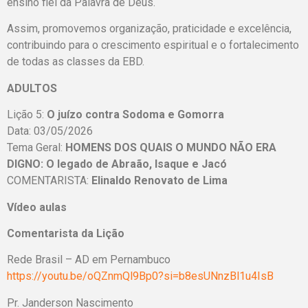
ensino fiel da Palavra de Deus.
Assim, promovemos organização, praticidade e excelência,
contribuindo para o crescimento espiritual e o fortalecimento
de todas as classes da EBD.
ADULTOS
Lição 5:
O juízo contra Sodoma e Gomorra
Data: 03/05/2026
Tema Geral:
HOMENS DOS QUAIS O MUNDO NÃO ERA
DIGNO: O legado de Abraão, Isaque e Jacó
COMENTARISTA:
Elinaldo Renovato de Lima
Vídeo aulas
Comentarista da Lição
Rede Brasil – AD em Pernambuco
https://youtu.be/oQZnmQl9Bp0?si=b8esUNnzBl1u4IsB
Pr. Janderson Nascimento