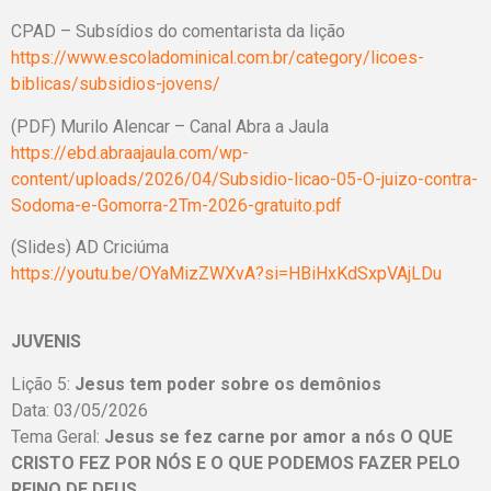
CPAD – Subsídios do comentarista da lição
https://www.escoladominical.com.br/category/licoes-
biblicas/subsidios-jovens/
(PDF) Murilo Alencar – Canal Abra a Jaula
https://ebd.abraajaula.com/wp-
content/uploads/2026/04/Subsidio-licao-05-O-juizo-contra-
Sodoma-e-Gomorra-2Tm-2026-gratuito.pdf
(Slides) AD Criciúma
https://youtu.be/OYaMizZWXvA?si=HBiHxKdSxpVAjLDu
JUVENIS
Lição 5:
Jesus tem poder sobre os demônios
Data: 03/05/2026
Tema Geral:
Jesus se fez carne por amor a nós O QUE
CRISTO FEZ POR NÓS E O QUE PODEMOS FAZER PELO
REINO DE DEUS