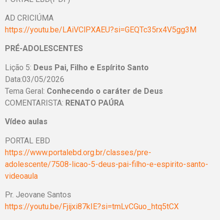
AD CRICIÚMA
https://youtu.be/LAiVClPXAEU?si=GEQTc35rx4V5gg3M
PRÉ-ADOLESCENTES
Lição 5:
Deus Pai, Filho e Espírito Santo
Data:03/05/2026
Tema Geral:
Conhecendo o caráter de Deus
COMENTARISTA:
RENATO PAÚRA
Vídeo aulas
PORTAL EBD
https://www.portalebd.org.br/classes/pre-
adolescente/7508-licao-5-deus-pai-filho-e-espirito-santo-
videoaula
Pr. Jeovane Santos
https://youtu.be/Fjijxi87kIE?si=tmLvCGuo_htq5tCX