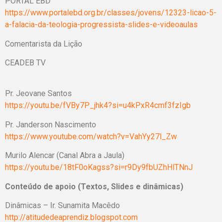
PORTAL EBD
https://www.portalebd.org.br/classes/jovens/12323-licao-5-
a-falacia-da-teologia-progressista-slides-e-videoaulas
Comentarista da Lição
CEADEB TV
Pr. Jeovane Santos
https://youtu.be/fVBy7P_jhk4?si=u4kPxR4cmf3fzIgb
Pr. Janderson Nascimento
https://www.youtube.com/watch?v=VahYy27l_Zw
Murilo Alencar (Canal Abra a Jaula)
https://youtu.be/18tF0oKagss?si=r9Dy9fbUZhHlTNnJ
Conteúdo de apoio (Textos, Slides e dinâmicas)
Dinâmicas – Ir. Sunamita Macêdo
http://atitudedeaprendiz.blogspot.com