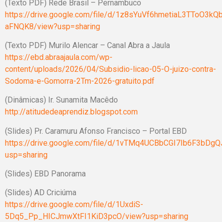
(Texto PDF) Rede Brasil – Pernambuco
https://drive.google.com/file/d/1z8sYuVf6hmetiaL3TToO3kQ
aFNQK8/view?usp=sharing
(Texto PDF) Murilo Alencar – Canal Abra a Jaula
https://ebd.abraajaula.com/wp-
content/uploads/2026/04/Subsidio-licao-05-O-juizo-contra-
Sodoma-e-Gomorra-2Tm-2026-gratuito.pdf
(Dinâmicas) Ir. Sunamita Macêdo
http://atitudedeaprendiz.blogspot.com
(Slides) Pr. Caramuru Afonso Francisco – Portal EBD
https://drive.google.com/file/d/1vTMq4UCBbCGI7Ib6F3bD
usp=sharing
(Slides) EBD Panorama
(Slides) AD Criciúma
https://drive.google.com/file/d/1UxdiS-
5Dq5_Pp_HICJmwXtFI1KiD3pcO/view?usp=sharing