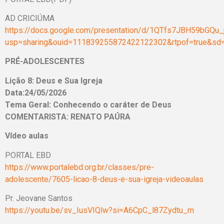
AD CRICIÚMA
https://docs.google.com/presentation/d/1QTfs7JBH59bGQu
usp=sharing&ouid=111839255872422122302&rtpof=true&sd=
PRÉ-ADOLESCENTES
Lição 8: Deus e Sua Igreja
Data:24/05/2026
Tema Geral: Conhecendo o caráter de Deus
COMENTARISTA: RENATO PAÚRA
Vídeo aulas
PORTAL EBD
https://www.portalebd.org.br/classes/pre-
adolescente/7605-licao-8-deus-e-sua-igreja-videoaulas
Pr. Jeovane Santos
https://youtu.be/sv_IusVIQlw?si=A6CpC_l87Zydtu_m