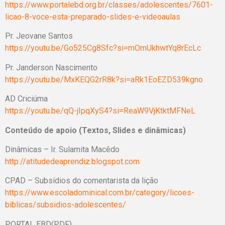
https://www.portalebd.org.br/classes/adolescentes/7601-
licao-8-voce-esta-preparado-slides-e-videoaulas
Pr. Jeovane Santos
https://youtu.be/Go525Cg8Sfc?si=mOmUkhwtYq8rEcLc
Pr. Janderson Nascimento
https://youtu.be/MxKEQG2rR8k?si=aRk1EoEZD539kgno
AD Criciúma
https://youtu.be/qQ-jIpqXyS4?si=ReaW9VjKtktMFNeL
Conteúdo de apoio (Textos, Slides e dinâmicas)
Dinâmicas – Ir. Sulamita Macêdo
http://atitudedeaprendiz.blogspot.com
CPAD – Subsídios do comentarista da lição
https://www.escoladominical.com.br/category/licoes-
biblicas/subsidios-adolescentes/
PORTAL EBD(PDF)