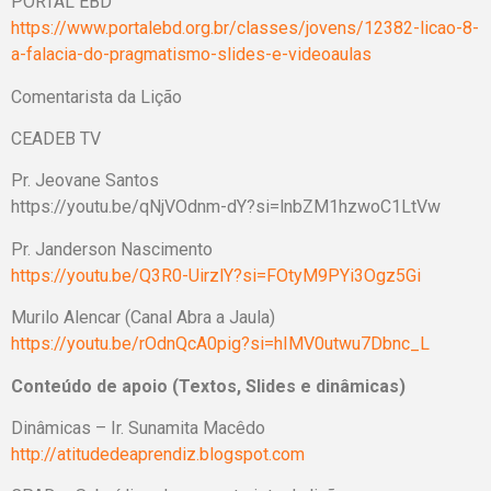
PORTAL EBD
https://www.portalebd.org.br/classes/jovens/12382-licao-8-
a-falacia-do-pragmatismo-slides-e-videoaulas
Comentarista da Lição
CEADEB TV
Pr. Jeovane Santos
https://youtu.be/qNjVOdnm-dY?si=lnbZM1hzwoC1LtVw
Pr. Janderson Nascimento
https://youtu.be/Q3R0-UirzlY?si=FOtyM9PYi3Ogz5Gi
Murilo Alencar (Canal Abra a Jaula)
https://youtu.be/rOdnQcA0pig?si=hIMV0utwu7Dbnc_L
Conteúdo de apoio (Textos, Slides e dinâmicas)
Dinâmicas – Ir. Sunamita Macêdo
http://atitudedeaprendiz.blogspot.com