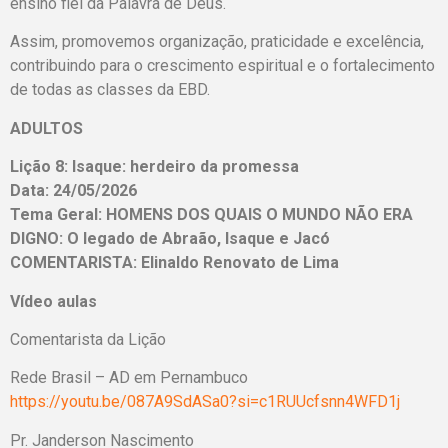
ensino fiel da Palavra de Deus.
Assim, promovemos organização, praticidade e excelência,
contribuindo para o crescimento espiritual e o fortalecimento
de todas as classes da EBD.
ADULTOS
Lição 8: Isaque: herdeiro da promessa
Data: 24/05/2026
Tema Geral: HOMENS DOS QUAIS O MUNDO NÃO ERA
DIGNO: O legado de Abraão, Isaque e Jacó
COMENTARISTA: Elinaldo Renovato de Lima
Vídeo aulas
Comentarista da Lição
Rede Brasil – AD em Pernambuco
https://youtu.be/087A9SdASa0?si=c1RUUcfsnn4WFD1j
Pr. Janderson Nascimento