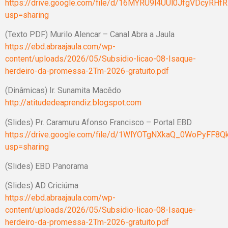
https://drive.google.com/file/d/16MYRU9l4UUl0JfgVDcyRH
usp=sharing
(Texto PDF) Murilo Alencar – Canal Abra a Jaula
https://ebd.abraajaula.com/wp-
content/uploads/2026/05/Subsidio-licao-08-Isaque-
herdeiro-da-promessa-2Tm-2026-gratuito.pdf
(Dinâmicas) Ir. Sunamita Macêdo
http://atitudedeaprendiz.blogspot.com
(Slides) Pr. Caramuru Afonso Francisco – Portal EBD
https://drive.google.com/file/d/1WlYOTgNXkaQ_0WoPyFF8
usp=sharing
(Slides) EBD Panorama
(Slides) AD Criciúma
https://ebd.abraajaula.com/wp-
content/uploads/2026/05/Subsidio-licao-08-Isaque-
herdeiro-da-promessa-2Tm-2026-gratuito.pdf