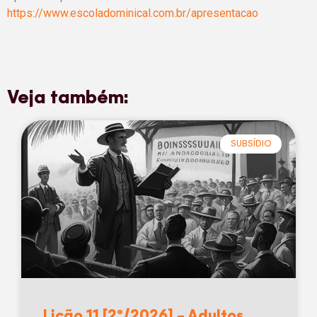
https://www.escoladominical.com.br/apresentacao
Veja também:
SUBSÍDIO
Lição 11 [2º/2026] – Adultos,