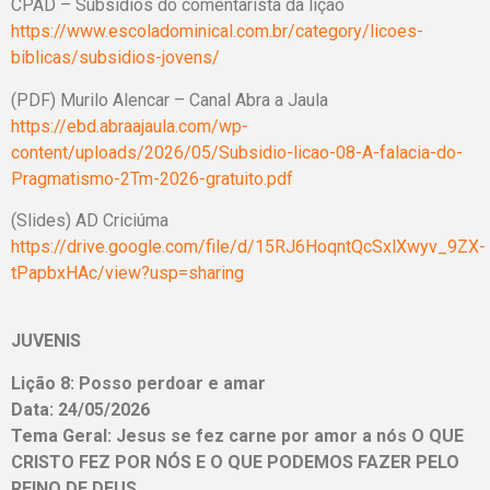
CPAD – Subsídios do comentarista da lição
https://www.escoladominical.com.br/category/licoes-
biblicas/subsidios-jovens/
(PDF) Murilo Alencar – Canal Abra a Jaula
https://ebd.abraajaula.com/wp-
content/uploads/2026/05/Subsidio-licao-08-A-falacia-do-
Pragmatismo-2Tm-2026-gratuito.pdf
(Slides) AD Criciúma
https://drive.google.com/file/d/15RJ6HoqntQcSxlXwyv_9ZX-
tPapbxHAc/view?usp=sharing
JUVENIS
Lição 8: Posso perdoar e amar
Data: 24/05/2026
Tema Geral: Jesus se fez carne por amor a nós O QUE
CRISTO FEZ POR NÓS E O QUE PODEMOS FAZER PELO
REINO DE DEUS