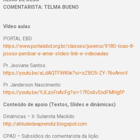
COMENTARISTA: TELMA BUENO
Vídeo aulas
PORTAL EBD
https://www.portalebd.org.br/classes/juvenis/9180-licao-8-
posso-perdoar-e-amar-slides-link-e-videoaulas
Pr. Jeovane Santos
https://youtu.be/aLdAQTFWKhk?si=zZBO5-ZY-76vAmvV
Pr. Janderson Nascimento
https://youtu.be/YJLzoFnAcFg?si=17f0s6vEndFMHgfP
Conteúdo de apoio (Textos, Slides e dinâmicas)
Dinâmicas – Ir. Sulamita Macêdo
http://atitudedeaprendiz.blogspot.com
CPAD – Subsídios do comentarista da lição