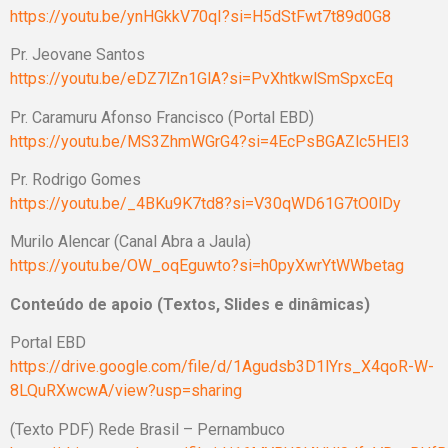
https://youtu.be/ynHGkkV70qI?si=H5dStFwt7t89d0G8
Pr. Jeovane Santos
https://youtu.be/eDZ7lZn1GlA?si=PvXhtkwlSmSpxcEq
Pr. Caramuru Afonso Francisco (Portal EBD)
https://youtu.be/MS3ZhmWGrG4?si=4EcPsBGAZlc5HEI3
Pr. Rodrigo Gomes
https://youtu.be/_4BKu9K7td8?si=V30qWD61G7tO0lDy
Murilo Alencar (Canal Abra a Jaula)
https://youtu.be/OW_oqEguwto?si=h0pyXwrYtWWbetag
Conteúdo de apoio (Textos, Slides e dinâmicas)
Portal EBD
https://drive.google.com/file/d/1Agudsb3D1lYrs_X4qoR-W-
8LQuRXwcwA/view?usp=sharing
(Texto PDF) Rede Brasil – Pernambuco