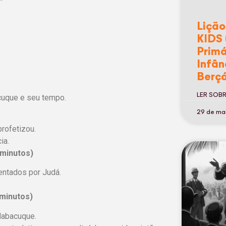
Lição
KIDS 
Primá
Infân
Berçá
LER SOB
cuque e seu tempo.
29 de ma
rofetizou.
ia.
 minutos)
entados por Judá.
 minutos)
Habacuque.