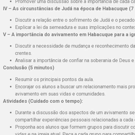
Promover uma discussão sobre a importância de cada cara
IV – As circunstâncias de Judá na época de Habacuque (7
Discutir a relação entre o sofrimento de Judá e o pecado
Explicar a lei da semeadura e suas implicações no cont
V – A importância do avivamento em Habacuque para a igr
Discutir a necessidade de mudança e reconhecimento das
crentes.
Analisar a importância de confiar na soberania de Deus 
Conclusão (5 minutos)
Resumir os principais pontos da aula.
Encorajar os alunos a buscar um relacionamento mais p
avivamento em suas vidas e comunidades.
Atividades (Cuidado com o tempo):
Durante a discussão dos aspectos de um avivamento se
compartilhar experiências pessoais relacionadas a cada c
Proponha aos alunos que formem grupos para discutir c
vidas e na igreja atual. Peça a cada grupo para compartil