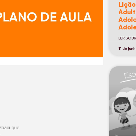
Lição
Adult
Adole
Adole
LER SOB
11 de jun
Habacuque.
.