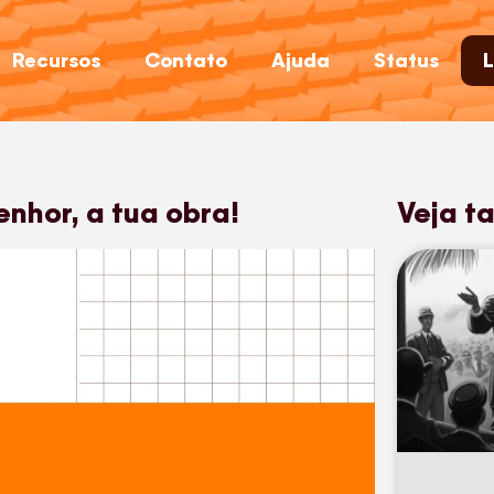
Recursos
Contato
Ajuda
Status
L
enhor, a tua obra!
Veja t