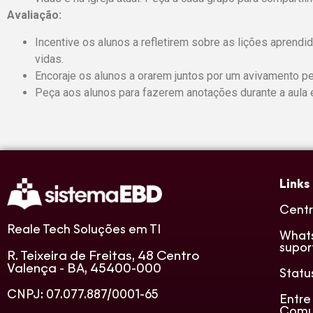
Avaliação:
Incentive os alunos a refletirem sobre as lições apren
vidas.
Encoraje os alunos a orarem juntos por um avivamento pes
Peça aos alunos para fazerem anotações durante a aula 
Links
Centr
Reale Tech Soluções em TI
What
supor
R. Teixeira de Freitas, 48 Centro
Valença - BA, 45400-000
Statu
CNPJ: 07.077.887/0001-65
Entre
Comu