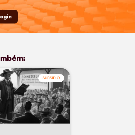
ogin
ambém:
SUBSÍDIO