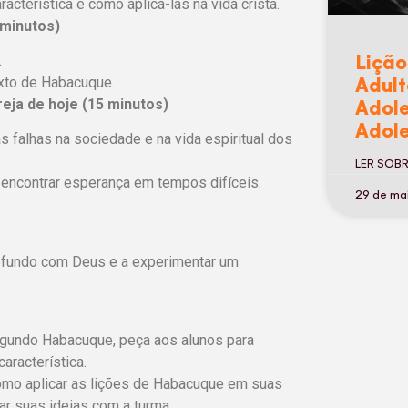
cterística e como aplicá-las na vida cristã.
 minutos)
Lição
.
Adult
exto de Habacuque.
eja de hoje (15 minutos)
Adole
Adole
 falhas na sociedade e na vida espiritual dos
LER SOB
e encontrar esperança em tempos difíceis.
29 de ma
rofundo com Deus e a experimentar um
gundo Habacuque, peça aos alunos para
aracterística.
omo aplicar as lições de Habacuque em suas
har suas ideias com a turma.