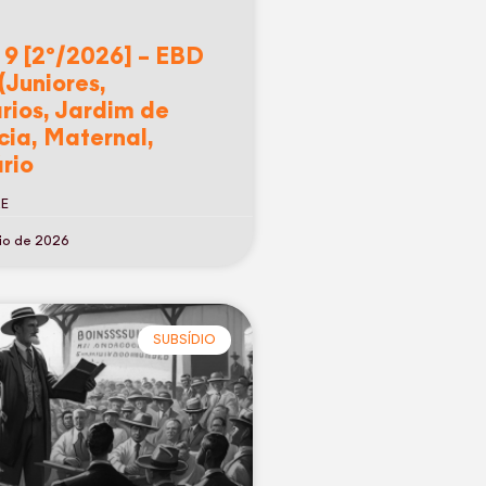
 9 [2º/2026] – EBD
(Juniores,
rios, Jardim de
cia, Maternal,
rio
RE
io de 2026
SUBSÍDIO