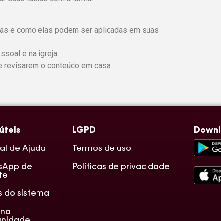
didas e como elas podem ser aplicadas em suas
soal e na igreja.
e revisarem o conteúdo em casa.
 úteis
LGPD
Down
al de Ajuda
Termos de uso
sApp de
Políticas de privacidade
te
s do sistema
 na
nidade