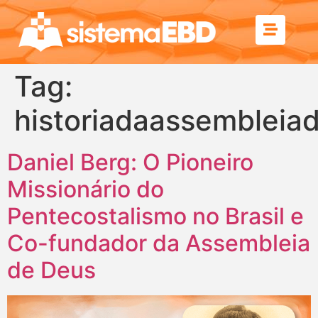
Tag:
historiadaassembleia
Daniel Berg: O Pioneiro
Missionário do
Pentecostalismo no Brasil e
Co-fundador da Assembleia
de Deus