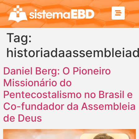
Tag:
historiadaassembleia
Daniel Berg: O Pioneiro
Missionário do
Pentecostalismo no Brasil e
Co-fundador da Assembleia
de Deus